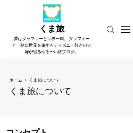
コ
ン
テ
ン
くま旅
検
メ
ツ
索
ニ
夢はダッフィーと世界一周。 ダッフィー
へ
切
ュ
と一緒に世界を旅するディズニー好きの夫
ス
り
ー
婦が綴るゆる〜い旅ブログ。
替
キ
え
ッ
プ
ホーム
> くま旅について
くま旅について
コンセプト