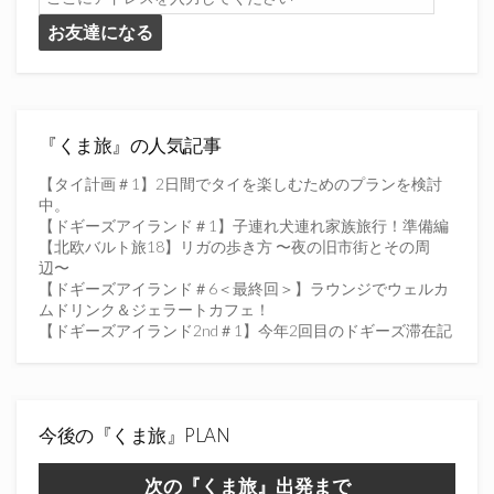
こ
お友達になる
に
ア
ド
レ
ス
を
『くま旅』の人気記事
入
力
【タイ計画＃1】2日間でタイを楽しむためのプランを検討
し
中。
て
【ドギーズアイランド＃1】子連れ犬連れ家族旅行！準備編
く
【北欧バルト旅18】リガの歩き方 〜夜の旧市街とその周
だ
辺〜
さ
【ドギーズアイランド＃6＜最終回＞】ラウンジでウェルカ
い
ムドリンク＆ジェラートカフェ！
【ドギーズアイランド2nd＃1】今年2回目のドギーズ滞在記
今後の『くま旅』PLAN
次の『くま旅』出発まで