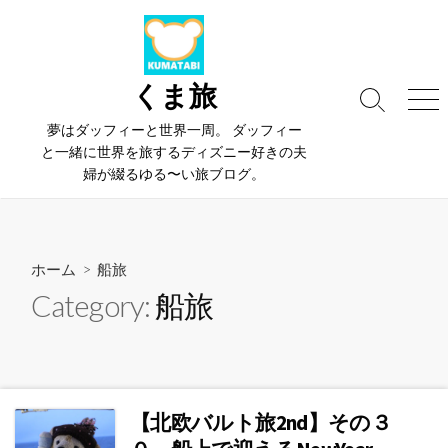
コ
ン
テ
ン
くま旅
検
メ
ツ
索
ニ
夢はダッフィーと世界一周。 ダッフィー
へ
切
ュ
と一緒に世界を旅するディズニー好きの夫
ス
り
ー
婦が綴るゆる〜い旅ブログ。
替
キ
え
ッ
プ
ホーム
> 船旅
Category:
船旅
【北欧バルト旅2nd】その３