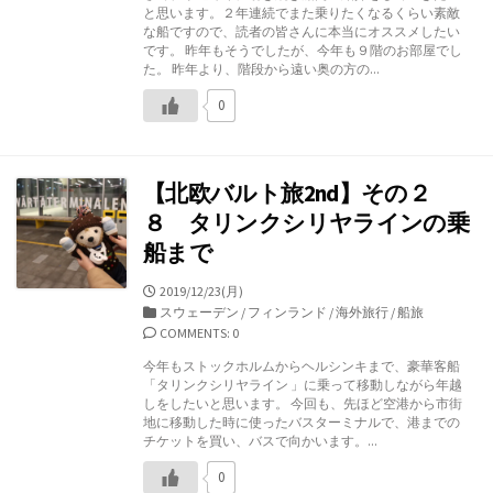
リ
と思います。２年連続でまた乗りたくなるくらい素敵
ー
な船ですので、読者の皆さんに本当にオススメしたい
です。 昨年もそうでしたが、今年も９階のお部屋でし
た。 昨年より、階段から遠い奥の方の...
0
【北欧バルト旅2nd】その２
８ タリンクシリヤラインの乗
船まで
公
2019/12/23(月)
開
カ
スウェーデン
/
フィンランド
/
海外旅行
/
船旅
日
テ
COMMENTS: 0
ゴ
今年もストックホルムからヘルシンキまで、豪華客船
リ
「タリンクシリヤライン 」に乗って移動しながら年越
ー
しをしたいと思います。 今回も、先ほど空港から市街
地に移動した時に使ったバスターミナルで、港までの
チケットを買い、バスで向かいます。...
0