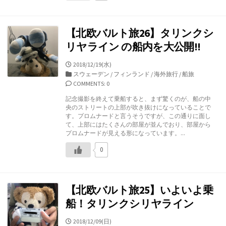
【北欧バルト旅26】タリンクシ
リヤライン の船内を大公開!!
公
2018/12/19(水)
開
カ
スウェーデン
/
フィンランド
/
海外旅行
/
船旅
日
テ
COMMENTS: 0
ゴ
記念撮影を終えて乗船すると、まず驚くのが、船の中
リ
央のストリートの上部が吹き抜けになっていることで
ー
す。プロムナードと言うそうですが、この通りに面し
て、上部にはたくさんの部屋が並んでおり、部屋から
プロムナードが見える形になっています。...
0
【北欧バルト旅25】いよいよ乗
船！タリンクシリヤライン
公
2018/12/09(日)