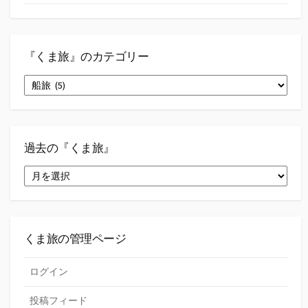
『くま旅』のカテゴリー
『く
ま
旅』
の
カ
テ
過去の『くま旅』
ゴ
過
リ
去
ー
の
『く
ま
旅』
くま旅の管理ページ
ログイン
投稿フィード