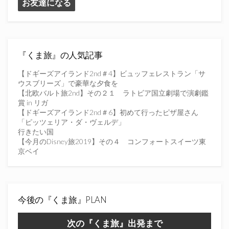
お友達になる
に
ア
ド
レ
ス
を
『くま旅』の人気記事
入
力
【ドギーズアイランド2nd＃4】ビュッフェレストラン「サ
し
ウスブリーズ」で豪華な夕食を
て
【北欧バルト旅2nd】その２１ ラトビア国立劇場で演劇鑑
く
賞 in リガ
だ
【ドギーズアイランド2nd＃6】初めて行ったピザ屋さん
さ
「ピッツェリア・ダ・ヴェルデ」
い
行きたい国
【今月のDisney旅2019】その４ コンフォートスイーツ東
京ベイ
今後の『くま旅』PLAN
次の『くま旅』出発まで