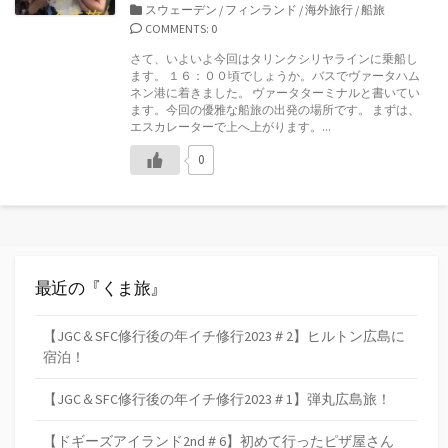
開
カ
スウェーデン
/
フィンランド
/
海外旅行
/
船旅
日
テ
COMMENTS: 0
ゴ
さて、いよいよ今回はタリンクシリヤラインに乗船し
リ
ます。 １６：００頃でしょうか。バスでヴァータハム
ー
ネン港に着きました。 ヴァータターミナルと書いてい
ます。今回の優雅な船旅の出発の場所です。 まずは、
エスカレーターで上へ上がります。...
0
最近の『くま旅』
【JGC＆SFC修行後の年イチ修行2023＃2】ヒルトン広島に
宿泊！
【JGC＆SFC修行後の年イチ修行2023＃1】弾丸広島旅！
【ドギーズアイランド2nd＃6】初めて行ったピザ屋さん