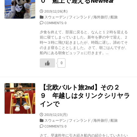
０ 船上で迎えるNewYear
公
2019/12/26(木)
開
カ
スウェーデン
/
フィンランド
/
海外旅行
/
船旅
日
テ
COMMENTS: 0
ゴ
夕食を終えて、部屋に戻ると、なんと１２時を迎える
リ
前に寝てしまっていました。新年を夢の中で迎え、２
ー
時〜３時に飛び起きましたが、時既に遅し。諦めてそ
のまま寝ることとしました。 さて、朝ごはんですが、
船内にある朝食ビュッフェに行きます。...
0
【北欧バルト旅2nd】その２
９ 年越しはタリンクシリヤラ
インで
公
2019/12/23(月)
開
カ
スウェーデン
/
フィンランド
/
海外旅行
/
船旅
日
テ
COMMENTS: 0
ゴ
さて、早速昨年に引き続き船内の紹介をしていきたい