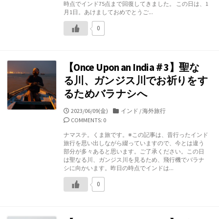
時点でインド75点まで回復してきました。 この日は、1
月1日。あけましておめでとうご...
0
【Once Upon an India＃3】聖な
る川、ガンジス川でお祈りをす
るためバラナシへ
公
カ
2023/06/09(金)
インド
/
海外旅行
開
テ
COMMENTS: 0
日
ゴ
ナマステ。くま旅です。※この記事は、昔行ったインド
リ
旅行を思い出しながら綴っていますので、今とは違う
ー
部分が多々あると思います。ご了承ください。この日
は聖なる川、ガンジス川を見るため、飛行機でバラナ
シに向かいます。昨日の時点でインドは...
0