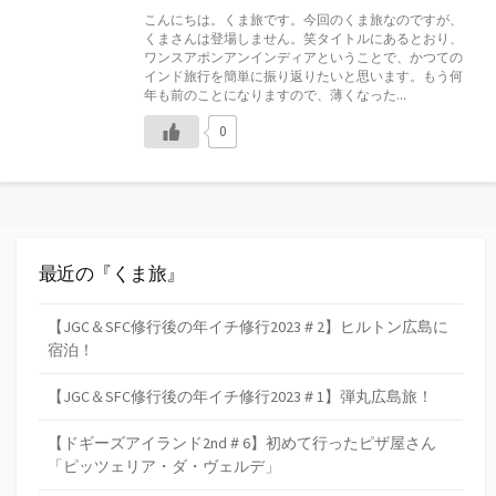
日
ゴ
こんにちは。くま旅です。今回のくま旅なのですが、
リ
くまさんは登場しません。笑タイトルにあるとおり、
ー
ワンスアポンアンインディアということで、かつての
インド旅行を簡単に振り返りたいと思います。もう何
年も前のことになりますので、薄くなった...
0
最近の『くま旅』
【JGC＆SFC修行後の年イチ修行2023＃2】ヒルトン広島に
宿泊！
【JGC＆SFC修行後の年イチ修行2023＃1】弾丸広島旅！
【ドギーズアイランド2nd＃6】初めて行ったピザ屋さん
「ピッツェリア・ダ・ヴェルデ」