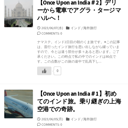
【Once Upon an India＃2】デリ
ーから電車でアグラ・タージマ
ハルへ！
公
カ
2023/06/07(水)
インド
/
海外旅行
開
テ
COMMENTS: 0
日
ゴ
ナマステ。インド2日目の朝のくま旅です。※この記事
リ
は、昔行ったインド旅行を思い出しながら綴っていま
ー
すので、今とは違う部分が多々あると思います。ご了
承ください。この時点で私の中でのインドは80点で
す。この点数がこの旅の途中で乱高下し...
0
【Once Upon an India＃1】初め
てのインド旅。乗り継ぎの上海
空港での奇跡。
公
カ
2023/06/05(月)
インド
/
海外旅行
開
テ
COMMENTS: 0