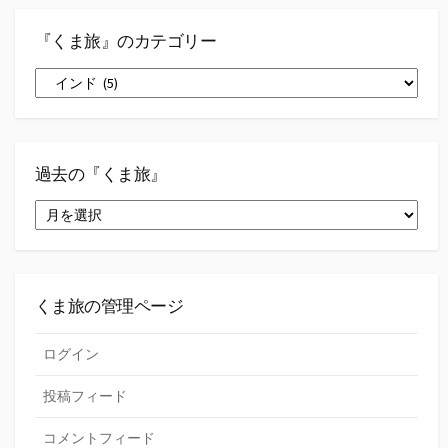
『くま旅』のカテゴリー
『く
ま
旅』
の
カ
テ
過去の『くま旅』
ゴ
過
リ
去
ー
の
『く
ま
旅』
くま旅の管理ページ
ログイン
投稿フィード
コメントフィード