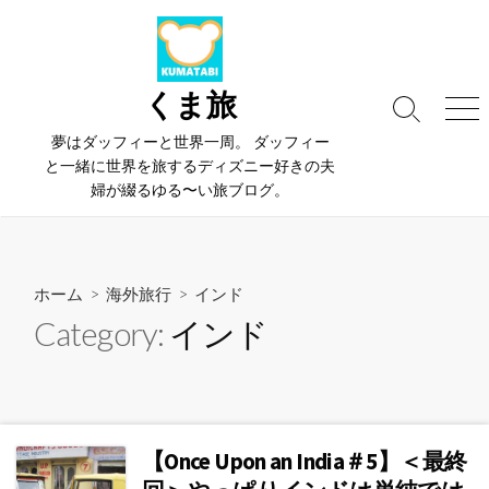
コ
ン
テ
ン
くま旅
検
メ
ツ
索
ニ
夢はダッフィーと世界一周。 ダッフィー
へ
切
ュ
と一緒に世界を旅するディズニー好きの夫
ス
り
ー
婦が綴るゆる〜い旅ブログ。
替
キ
え
ッ
プ
ホーム
>
海外旅行
>
インド
Category:
インド
【Once Upon an India＃5】＜最終