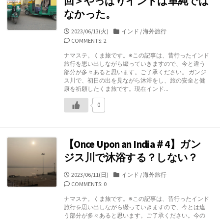
回＞やっぱりインドは単純では
なかった。
公
カ
2023/06/13(火)
インド
/
海外旅行
開
テ
COMMENTS: 2
日
ゴ
ナマステ。くま旅です。※この記事は、昔行ったインド
リ
旅行を思い出しながら綴っていきますので、今と違う
ー
部分が多々あると思います。ご了承ください。 ガンジ
ス川で、初日の出を見ながら沐浴をし、旅の安全と健
康を祈願したくま旅です。現在インド...
0
【Once Upon an India＃4】ガン
ジス川で沐浴する？しない？
公
カ
2023/06/11(日)
インド
/
海外旅行
開
テ
COMMENTS: 0
日
ゴ
ナマステ。くま旅です。※この記事は、昔行ったインド
リ
旅行を思い出しながら綴っていきますので、今とは違
ー
う部分が多々あると思います。ご了承ください。今の