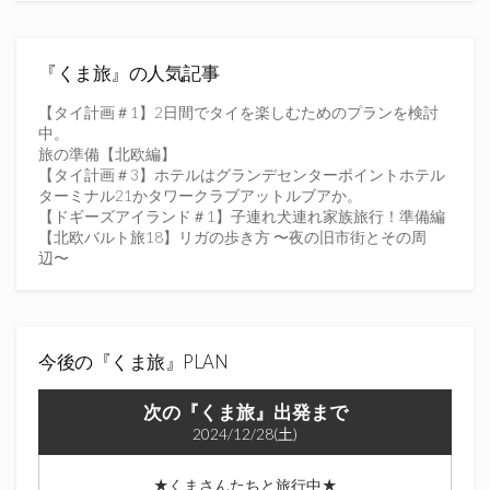
ド
レ
ス
を
『くま旅』の人気記事
入
力
【タイ計画＃1】2日間でタイを楽しむためのプランを検討
し
中。
て
旅の準備【北欧編】
く
【タイ計画＃3】ホテルはグランデセンターポイントホテル
だ
ターミナル21かタワークラブアットルブアか。
さ
【ドギーズアイランド＃1】子連れ犬連れ家族旅行！準備編
い
【北欧バルト旅18】リガの歩き方 〜夜の旧市街とその周
辺〜
今後の『くま旅』PLAN
次の『くま旅』出発まで
2024/12/28(土)
★くまさんたちと旅行中★