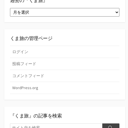
過去の『くま旅』
ゴ
過
リ
去
ー
の
『く
ま
旅』
くま旅の管理ページ
ログイン
投稿フィード
コメントフィード
WordPress.org
『くま旅』の記事を検索
検