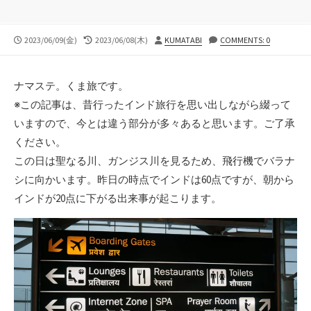
公
最
投
2023/06/09(金)
2023/06/08(木)
KUMATABI
COMMENTS: 0
開
終
稿
日
更
者
新
ナマステ。くま旅です。
日
※この記事は、昔行ったインド旅行を思い出しながら綴って
いますので、今とは違う部分が多々あると思います。ご了承
ください。
この日は聖なる川、ガンジス川を見るため、飛行機でバラナ
シに向かいます。昨日の時点でインドは60点ですが、朝から
インドが20点に下がる出来事が起こります。