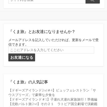
検
索
索
『くま旅』とお友達になりませんか？
メールアドレスを記入していただければ、更新をメールで受
信できます。
こ
こ
お友達になる
に
ア
ド
レ
ス
を
『くま旅』の人気記事
入
力
【ドギーズアイランド2nd＃4】ビュッフェレストラン「サ
し
ウスブリーズ」で豪華な夕食を
て
【ドギーズアイランド＃1】子連れ犬連れ家族旅行！準備編
く
【北欧バルト旅2nd】その２１ ラトビア国立劇場で演劇鑑