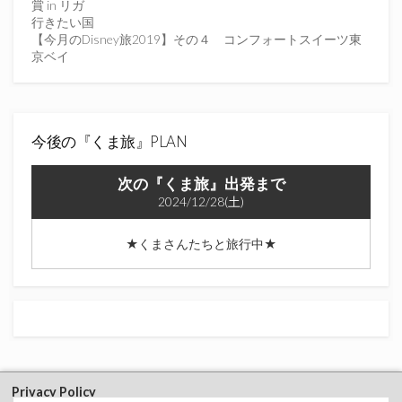
だ
賞 in リガ
さ
行きたい国
い
【今月のDisney旅2019】その４ コンフォートスイーツ東
京ベイ
今後の『くま旅』PLAN
次の『くま旅』出発まで
2024/12/28(土)
★くまさんたちと旅行中★
Privacy Policy