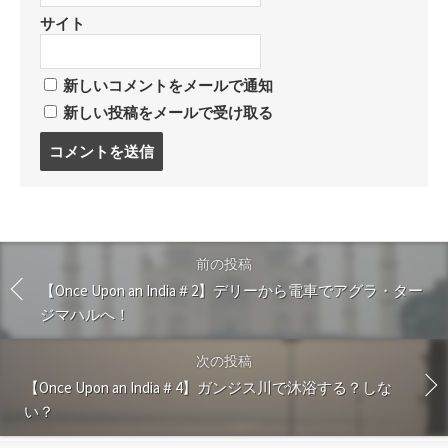
サイト
新しいコメントをメールで通知
新しい投稿をメールで受け取る
コ
メ
ン
ト
す
る
前の投稿
【Once Upon an India＃2】デリーから電車でアグラ・ター
ジマハルへ！
次の投稿
【Once Upon an India＃4】ガンジス川で沐浴する？しな
い？