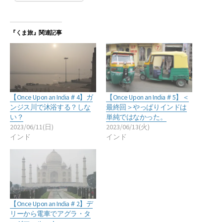
『くま旅』関連記事
【Once Upon an India＃4】ガ
【Once Upon an India＃5】＜
ンジス川で沐浴する？しな
最終回＞やっぱりインドは
い？
単純ではなかった。
2023/06/11(日)
2023/06/13(火)
インド
インド
【Once Upon an India＃2】デ
リーから電車でアグラ・タ