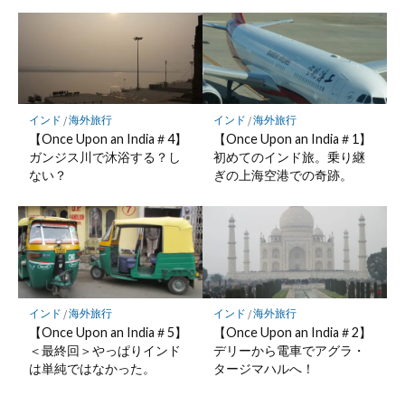
インド
/
海外旅行
インド
/
海外旅行
【Once Upon an India＃4】
【Once Upon an India＃1】
ガンジス川で沐浴する？し
初めてのインド旅。乗り継
ない？
ぎの上海空港での奇跡。
インド
/
海外旅行
インド
/
海外旅行
【Once Upon an India＃5】
【Once Upon an India＃2】
＜最終回＞やっぱりインド
デリーから電車でアグラ・
は単純ではなかった。
タージマハルへ！