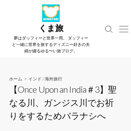
コ
ン
テ
ン
くま旅
検
メ
ツ
索
ニ
夢はダッフィーと世界一周。 ダッフィー
へ
切
ュ
と一緒に世界を旅するディズニー好きの夫
ス
り
ー
婦が綴るゆる〜い旅ブログ。
替
キ
え
ッ
プ
ホーム
>
インド
/
海外旅行
【Once Upon an India＃3】聖
なる川、ガンジス川でお祈
りをするためバラナシへ