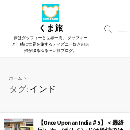
コ
ン
テ
ン
くま旅
検
メ
ツ
索
ニ
夢はダッフィーと世界一周。 ダッフィー
へ
切
ュ
と一緒に世界を旅するディズニー好きの夫
ス
り
ー
婦が綴るゆる〜い旅ブログ。
替
キ
え
ッ
プ
ホーム
>
タグ:
インド
【Once Upon an India＃5】＜最終