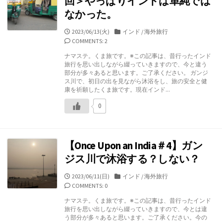
回＞やっぱりインドは単純では
なかった。
公
カ
2023/06/13(火)
インド
/
海外旅行
開
テ
COMMENTS: 2
日
ゴ
ナマステ。くま旅です。※この記事は、昔行ったインド
リ
旅行を思い出しながら綴っていきますので、今と違う
ー
部分が多々あると思います。ご了承ください。 ガンジ
ス川で、初日の出を見ながら沐浴をし、旅の安全と健
康を祈願したくま旅です。現在インド...
0
【Once Upon an India＃4】ガン
ジス川で沐浴する？しない？
公
カ
2023/06/11(日)
インド
/
海外旅行
開
テ
COMMENTS: 0
日
ゴ
ナマステ。くま旅です。※この記事は、昔行ったインド
リ
旅行を思い出しながら綴っていきますので、今とは違
ー
う部分が多々あると思います。ご了承ください。今の