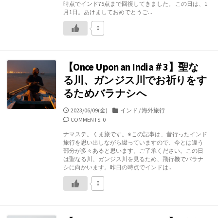
時点でインド75点まで回復してきました。 この日は、1
月1日。あけましておめでとうご...
0
【Once Upon an India＃3】聖な
る川、ガンジス川でお祈りをす
るためバラナシへ
公
カ
2023/06/09(金)
インド
/
海外旅行
開
テ
COMMENTS: 0
日
ゴ
ナマステ。くま旅です。※この記事は、昔行ったインド
リ
旅行を思い出しながら綴っていますので、今とは違う
ー
部分が多々あると思います。ご了承ください。この日
は聖なる川、ガンジス川を見るため、飛行機でバラナ
シに向かいます。昨日の時点でインドは...
0