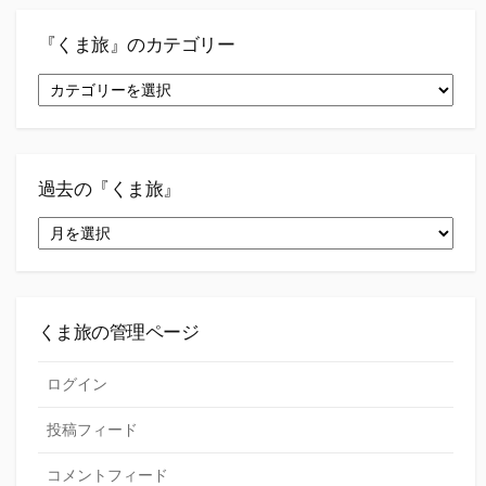
『くま旅』のカテゴリー
『く
ま
旅』
の
カ
テ
過去の『くま旅』
ゴ
過
リ
去
ー
の
『く
ま
旅』
くま旅の管理ページ
ログイン
投稿フィード
コメントフィード