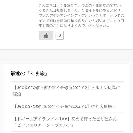
日
ゴ
こんにちは。くま旅です。今回のくま旅なのですが、
リ
くまさんは登場しません。笑タイトルにあるとおり、
ー
ワンスアポンアンインディアということで、かつての
インド旅行を簡単に振り返りたいと思います。もう何
年も前のことになりますので、薄くなった...
0
最近の『くま旅』
【JGC＆SFC修行後の年イチ修行2023＃2】ヒルトン広島に
宿泊！
【JGC＆SFC修行後の年イチ修行2023＃1】弾丸広島旅！
【ドギーズアイランド2nd＃6】初めて行ったピザ屋さん
「ピッツェリア・ダ・ヴェルデ」