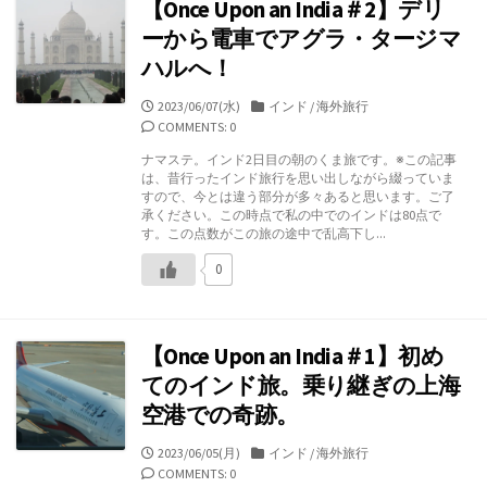
【Once Upon an India＃2】デリ
ーから電車でアグラ・タージマ
ハルへ！
公
カ
2023/06/07(水)
インド
/
海外旅行
開
テ
COMMENTS: 0
日
ゴ
ナマステ。インド2日目の朝のくま旅です。※この記事
リ
は、昔行ったインド旅行を思い出しながら綴っていま
ー
すので、今とは違う部分が多々あると思います。ご了
承ください。この時点で私の中でのインドは80点で
す。この点数がこの旅の途中で乱高下し...
0
【Once Upon an India＃1】初め
てのインド旅。乗り継ぎの上海
空港での奇跡。
公
カ
2023/06/05(月)
インド
/
海外旅行
開
テ
COMMENTS: 0