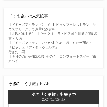
ド
レ
ス
を
『くま旅』の人気記事
入
力
【ドギーズアイランド2nd＃4】ビュッフェレストラン「サ
し
ウスブリーズ」で豪華な夕食を
て
【北欧バルト旅2nd】その２１ ラトビア国立劇場で演劇鑑
く
賞 in リガ
だ
【ドギーズアイランド2nd＃6】初めて行ったピザ屋さん
さ
「ピッツェリア・ダ・ヴェルデ」
い
行きたい国
【今月のDisney旅2019】その４ コンフォートスイーツ東
京ベイ
今後の『くま旅』PLAN
次の『くま旅』出発まで
2024/12/28(土)