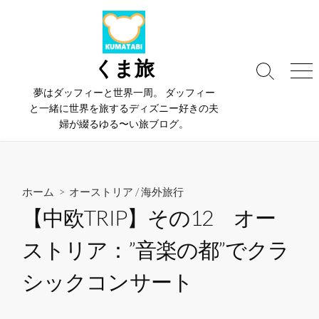
コ
ン
テ
ン
くま旅
検
メ
ツ
索
ニ
夢はダッフィーと世界一周。 ダッフィー
へ
切
ュ
と一緒に世界を旅するディズニー好きの夫
ス
り
ー
婦が綴るゆる〜い旅ブログ。
替
キ
え
ッ
プ
ホーム
>
オーストリア
/
海外旅行
【中欧TRIP】その12 オー
ストリア：”音楽の都”でクラ
シックコンサート