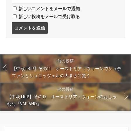
新しいコメントをメールで通知
新しい投稿をメールで受け取る
コ
メ
ン
ト
す
る
前の投稿
【中欧TRIP】その11 オーストリア：ウィーンでシュテ
ファンとシュニッツェルの大きさに驚く
次の投稿
【中欧TRIP】その13 オーストリア：ウィーンのおしゃ
れな「VAPIANO」