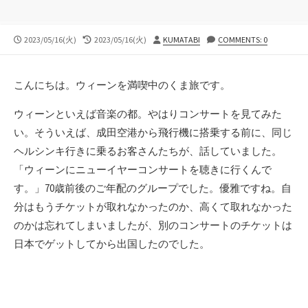
公
最
投
2023/05/16(火)
2023/05/16(火)
KUMATABI
COMMENTS: 0
開
終
稿
日
更
者
新
こんにちは。ウィーンを満喫中のくま旅です。
日
ウィーンといえば音楽の都。やはりコンサートを見てみた
い。そういえば、成田空港から飛行機に搭乗する前に、同じ
ヘルシンキ行きに乗るお客さんたちが、話していました。
「ウィーンにニューイヤーコンサートを聴きに行くんで
す。」70歳前後のご年配のグループでした。優雅ですね。自
分はもうチケットが取れなかったのか、高くて取れなかった
のかは忘れてしまいましたが、別のコンサートのチケットは
日本でゲットしてから出国したのでした。