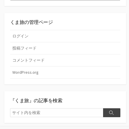
の
『く
ま
旅』
くま旅の管理ページ
ログイン
投稿フィード
コメントフィード
WordPress.org
『くま旅』の記事を検索
検
検
索
索