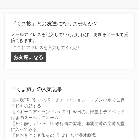
『くま旅』とお友達になりませんか？
メールアドレスを記入していただければ、更新をメールで受
信できます。
こ
こ
お友達になる
に
ア
ド
レ
ス
を
『くま旅』の人気記事
入
力
【中欧TRIP】その５ チェコ：ジョン・レノンの壁で世界
し
平和を祈願する
て
【ドギーズアイランド2nd＃3】今日のお部屋もデイベッド
く
付きのスーペリアルーム！
だ
【JGC修行＃17〜18】修行僧の聖地、那覇空港の空港食堂
さ
に入ってみる。
い
【おおきにくま旅その1】よしもと漫才劇場