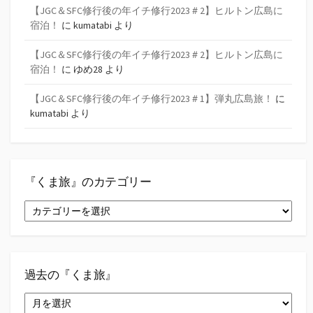
【JGC＆SFC修行後の年イチ修行2023＃2】ヒルトン広島に
宿泊！
に
kumatabi
より
【JGC＆SFC修行後の年イチ修行2023＃2】ヒルトン広島に
宿泊！
に
ゆめ28
より
【JGC＆SFC修行後の年イチ修行2023＃1】弾丸広島旅！
に
kumatabi
より
『くま旅』のカテゴリー
『く
ま
旅』
の
カ
テ
過去の『くま旅』
ゴ
過
リ
去
ー