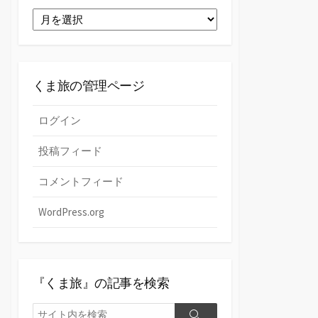
ゴ
過
リ
去
ー
の
『く
ま
くま旅の管理ページ
旅』
ログイン
投稿フィード
コメントフィード
WordPress.org
『くま旅』の記事を検索
検