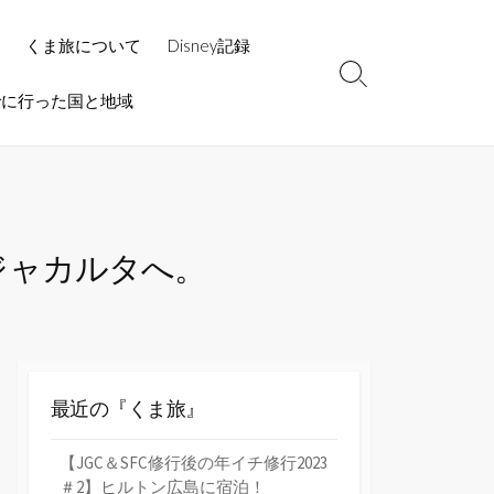
くま旅について
Disney記録
検
でに行った国と地域
索
切
り
替
え
ジャカルタへ。
最近の『くま旅』
【JGC＆SFC修行後の年イチ修行2023
＃2】ヒルトン広島に宿泊！