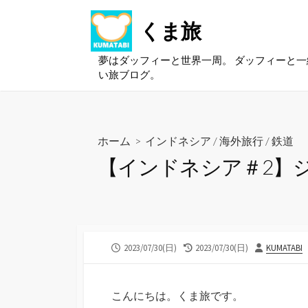
コ
くま旅
ン
テ
ン
夢はダッフィーと世界一周。 ダッフィーと
い旅ブログ。
ツ
へ
ス
キ
ホーム
>
インドネシア
/
海外旅行
/
鉄道
ッ
【インドネシア＃2】
プ
公
最
投
2023/07/30(日)
2023/07/30(日)
KUMATABI
開
終
稿
日
更
者
新
こんにちは。くま旅です。
日