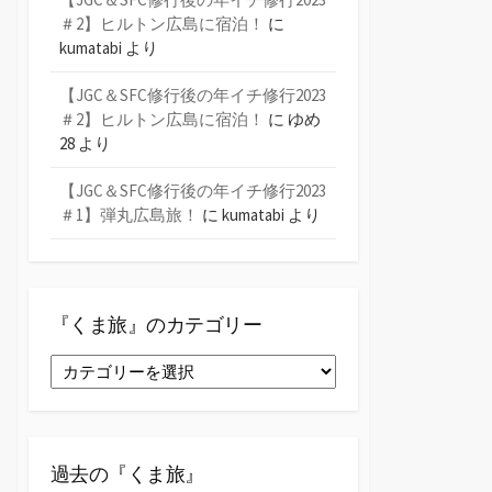
＃2】ヒルトン広島に宿泊！
に
kumatabi
より
【JGC＆SFC修行後の年イチ修行2023
＃2】ヒルトン広島に宿泊！
に
ゆめ
28
より
【JGC＆SFC修行後の年イチ修行2023
＃1】弾丸広島旅！
に
kumatabi
より
『くま旅』のカテゴリー
『く
ま
旅』
の
カ
過去の『くま旅』
テ