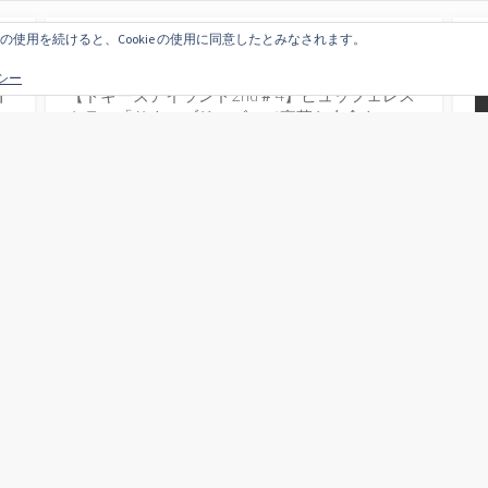
サイトの使用を続けると、Cookie の使用に同意したとみなされます。
『くま旅』の人気記事
リシー
新
【ドギーズアイランド2nd＃4】ビュッフェレス
トラン「サウスブリーズ」で豪華な夕食を
【北欧バルト旅2nd】その２１ ラトビア国立
劇場で演劇鑑賞 in リガ
【今月のDisney旅2019】その４ コンフォート
スイーツ東京ベイ
【フィリピンセブ島】激安でスキューバダイビ
ングのライセンスを取る＜A＆B Dive Shop＞
【JGC修行＃27〜28】来る人には良い味を 去
る人には幸せを