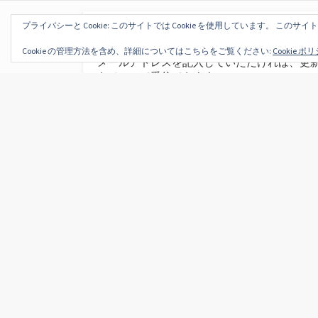
プライバシーと Cookie: このサイトでは Cookie を使用しています。 この
『くま旅』とお友達になりませんか？
Cookie の管理方法を含め、詳細についてはこちらをご覧ください:
Cookie ポ
メールアドレスを記入していただければ、更
をメールで受信できます。
こ
こ
お友達になる
に
ア
ド
レ
ス
を
入
力
し
Privacy Policy
お問い合わせフォーム
て
く
だ
©2026
くま旅
さ
い
Coldbox WordPress theme
by mirucon