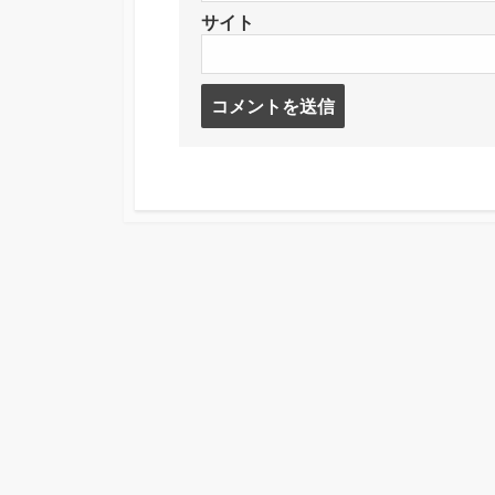
サイト
コ
メ
ン
ト
す
る