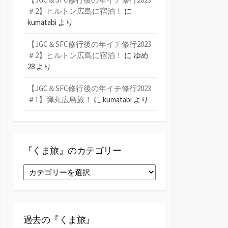
＃2】ヒルトン広島に宿泊！
に
kumatabi
より
【JGC＆SFC修行後の年イチ修行2023
＃2】ヒルトン広島に宿泊！
に
ゆめ
28
より
【JGC＆SFC修行後の年イチ修行2023
＃1】弾丸広島旅！
に
kumatabi
より
『くま旅』のカテゴリー
『く
ま
旅』
の
カ
過去の『くま旅』
テ