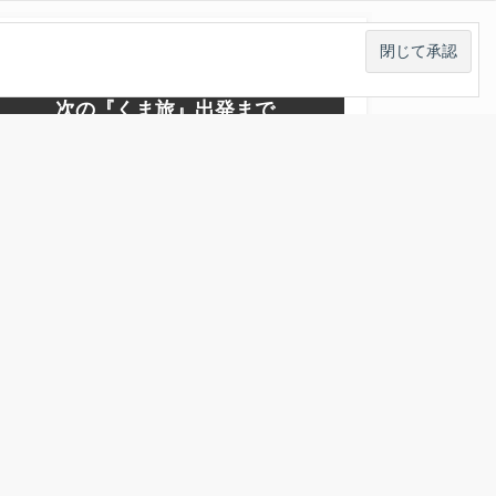
今後の『くま旅』PLAN
次の『くま旅』出発まで
2024/12/28(土)
★くまさんたちと旅行中★