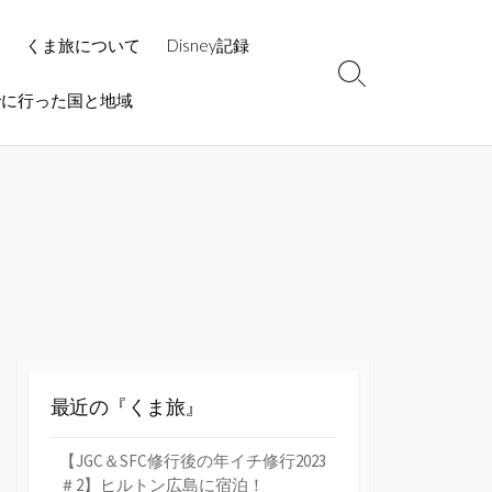
くま旅について
Disney記録
検
でに行った国と地域
索
切
り
替
え
最近の『くま旅』
【JGC＆SFC修行後の年イチ修行2023
＃2】ヒルトン広島に宿泊！