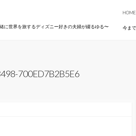
HOME
一緒に世界を旅するディズニー好きの夫婦が綴るゆる〜
今ま
8498-700ED7B2B5E6