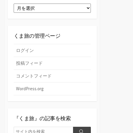
ゴ
過
リ
去
ー
の
『く
ま
くま旅の管理ページ
旅』
ログイン
投稿フィード
コメントフィード
WordPress.org
『くま旅』の記事を検索
検