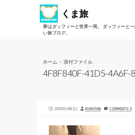
コ
くま旅
ン
テ
ン
夢はダッフィーと世界一周。 ダッフィーと
い旅ブログ。
ツ
へ
ス
キ
ホーム
> 添付ファイル
ッ
4F8F840F-41D5-4A6F-
プ
公
投
2018/01/06(土)
KUMATABI
COMMENTS: 0
開
稿
日
者