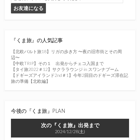
こ
お友達になる
に
ア
ド
レ
ス
を
『くま旅』の人気記事
入
力
【北欧バルト旅18】リガの歩き方 〜夜の旧市街とその周
し
辺〜
て
【中欧TRIP】その１ 出発からチェコ入国まで
く
【タイ旅2022＃12】サクララウンジ in スワンナプーム
だ
【ドギーズアイランド2nd＃1】今年2回目のドギーズ滞在記
さ
旅の準備【北欧編】
い
今後の『くま旅』PLAN
次の『くま旅』出発まで
2024/12/28(土)