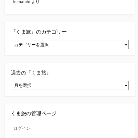
kumatabi
より
『くま旅』のカテゴリー
『く
ま
旅』
の
カ
テ
過去の『くま旅』
ゴ
過
リ
去
ー
の
『く
ま
旅』
くま旅の管理ページ
ログイン