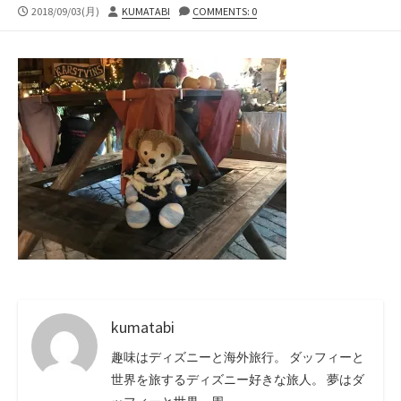
公
投
2018/09/03(月)
KUMATABI
COMMENTS: 0
開
稿
日
者
kumatabi
趣味はディズニーと海外旅行。 ダッフィーと
世界を旅するディズニー好きな旅人。 夢はダ