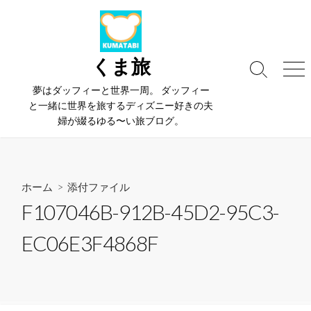
コ
ン
テ
ン
くま旅
検
メ
ツ
索
ニ
夢はダッフィーと世界一周。 ダッフィー
へ
切
ュ
と一緒に世界を旅するディズニー好きの夫
ス
り
ー
婦が綴るゆる〜い旅ブログ。
替
キ
え
ッ
プ
ホーム
> 添付ファイル
F107046B-912B-45D2-95C3-
EC06E3F4868F