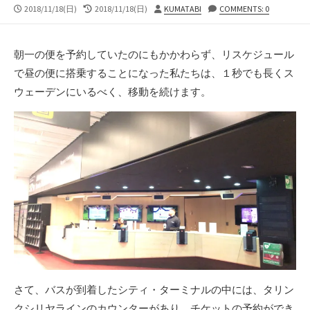
公
最
投
2018/11/18(日)
2018/11/18(日)
KUMATABI
COMMENTS: 0
開
終
稿
日
更
者
新
朝一の便を予約していたのにもかかわらず、リスケジュール
日
で昼の便に搭乗することになった私たちは、１秒でも長くス
ウェーデンにいるべく、移動を続けます。
さて、バスが到着したシティ・ターミナルの中には、タリン
クシリヤラインのカウンターがあり、チケットの予約ができ