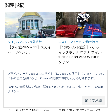
関連投稿
タイ
/
バンコク
/
海外旅行
エストニア
/
ホテル
/
海外旅行
【タイ旅2022＃11】スカイ
【北欧バルト旅⑨】バルテ
バーリベンジ。
ィックホテル ヴァナ ウィル
(Baltic Hotel Vana Wiru) in
タリン
プライバシーと Cookie: このサイトでは Cookie を使用しています。 このサ
イトの使用を続けると、Cookie の使用に同意したとみなされます。
Cookie の管理方法を含め、詳細についてはこちらをご覧ください:
Cookie
ポリシー
スウェーデン
/
海外旅行
カンボジア
/
世界遺産
/
海外旅行
【北欧バルト旅2nd】その２
【突撃シェムリアップ＃4】
４ まさにこの時期、ノー
気球に乗ってアンコールワ