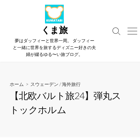
コ
ン
テ
ン
くま旅
検
メ
ツ
索
ニ
夢はダッフィーと世界一周。 ダッフィー
へ
切
ュ
と一緒に世界を旅するディズニー好きの夫
ス
り
ー
婦が綴るゆる〜い旅ブログ。
替
キ
え
ッ
プ
ホーム
>
スウェーデン
/
海外旅行
【北欧バルト旅24】弾丸ス
トックホルム