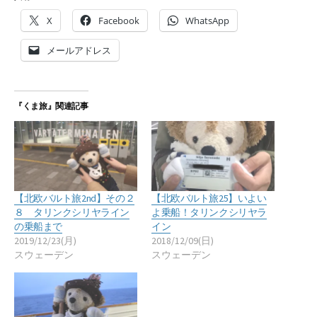
X
Facebook
WhatsApp
メールアドレス
『くま旅』関連記事
【北欧バルト旅2nd】その２
【北欧バルト旅25】いよい
８ タリンクシリヤライン
よ乗船！タリンクシリヤラ
の乗船まで
イン
2019/12/23(月)
2018/12/09(日)
スウェーデン
スウェーデン