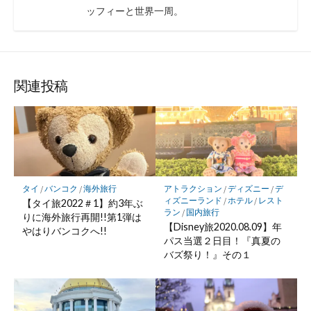
ッフィーと世界一周。
関連投稿
タイ
/
バンコク
/
海外旅行
アトラクション
/
ディズニー
/
デ
ィズニーランド
/
ホテル
/
レスト
【タイ旅2022＃1】約3年ぶ
ラン
/
国内旅行
りに海外旅行再開!!第1弾は
【Disney旅2020.08.09】年
やはりバンコクへ!!
パス当選２日目！『真夏の
バズ祭り！』その１