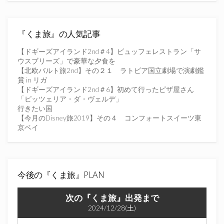
ド
レ
ス
を
『くま旅』の人気記事
入
力
【ドギーズアイランド2nd＃4】ビュッフェレストラン「サ
し
ウスブリーズ」で豪華な夕食を
て
【北欧バルト旅2nd】その２１ ラトビア国立劇場で演劇鑑
く
賞 in リガ
だ
【ドギーズアイランド2nd＃6】初めて行ったピザ屋さん
さ
「ピッツェリア・ダ・ヴェルデ」
い
行きたい国
【今月のDisney旅2019】その４ コンフォートスイーツ東
京ベイ
今後の『くま旅』PLAN
次の『くま旅』出発まで
2024/12/28(土)