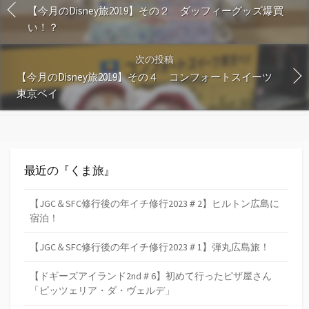
【今月のDisney旅2019】その２ ダッフィーグッズ爆買
い！？
次の投稿
【今月のDisney旅2019】その４ コンフォートスイーツ
東京ベイ
最近の『くま旅』
【JGC＆SFC修行後の年イチ修行2023＃2】ヒルトン広島に
宿泊！
【JGC＆SFC修行後の年イチ修行2023＃1】弾丸広島旅！
【ドギーズアイランド2nd＃6】初めて行ったピザ屋さん
「ピッツェリア・ダ・ヴェルデ」