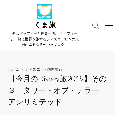
コ
ン
テ
ン
くま旅
検
メ
ツ
索
ニ
夢はダッフィーと世界一周。 ダッフィー
へ
切
ュ
と一緒に世界を旅するディズニー好きの夫
ス
り
ー
婦が綴るゆる〜い旅ブログ。
替
キ
え
ッ
プ
ホーム
>
ディズニー
/
国内旅行
【今月のDisney旅2019】その
３ タワー・オブ・テラー
アンリミテッド