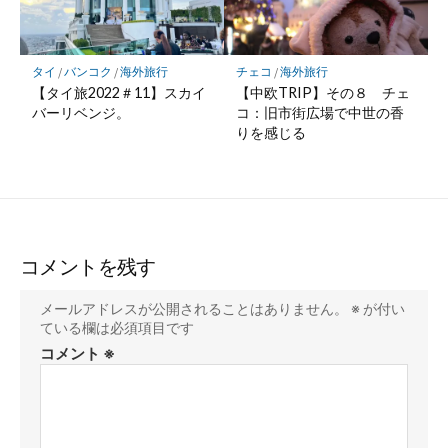
タイ
/
バンコク
/
海外旅行
チェコ
/
海外旅行
【タイ旅2022＃11】スカイ
【中欧TRIP】その８ チェ
バーリベンジ。
コ：旧市街広場で中世の香
りを感じる
コメントを残す
メールアドレスが公開されることはありません。
※
が付い
ている欄は必須項目です
コメント
※