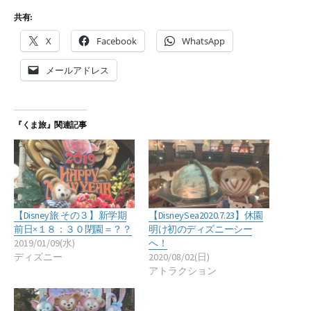
共有:
X
Facebook
WhatsApp
メールアドレス
『くま旅』関連記事
【Disney旅 その３】新学期
【DisneySea2020.7.23】休園
前日×１８：３０閉園＝？？
明け初のディズニーシー
2019/01/09(水)
へ！
ディズニー
2020/08/02(日)
アトラクション