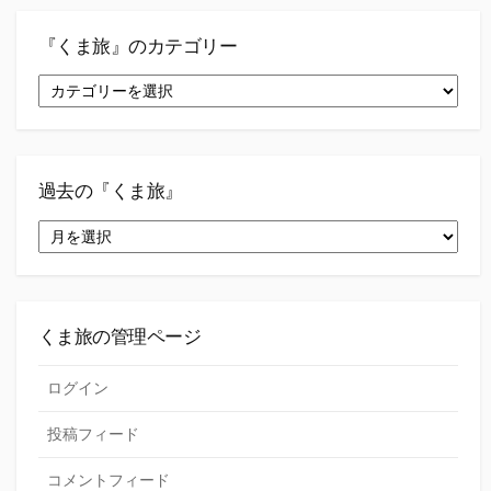
『くま旅』のカテゴリー
『く
ま
旅』
の
カ
テ
過去の『くま旅』
ゴ
過
リ
去
ー
の
『く
ま
旅』
くま旅の管理ページ
ログイン
投稿フィード
コメントフィード