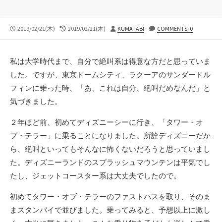
公
最
投
2019/02/21(木)
2019/02/21(木)
KUMATABI
COMMENTS: 0
開
終
稿
日
更
者
新
私は大学時代まで、自分で絶叫系は得意な方だと思っていま
日
した。ですが、東京ドームシティ、ラクーアのサンダードル
フィンに乗った時、「あ、これは自分、絶叫だめなんだ」と
気づきました。
２年ほど前、初めてディズニーシーに行き、「タワー・オ
ブ・テラー」に乗ることになりました。所詮ディズニーだか
ら、絶叫といってもそんなに怖くないだろうと思っていまし
た。ディズニーランドのスプラッシュマウンテンは平気でし
たし、ジェットコースター系は大丈夫でしたので。
初めてタワー・オブ・テラーのファストパスを取り、そのま
まスタンバイで並びました。乗ってみると、予想以上に激し