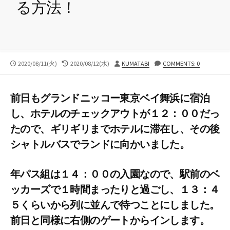
る方法！
公
最
投
2020/08/11(火)
2020/08/12(水)
KUMATABI
COMMENTS: 0
開
終
稿
日
更
者
新
前日もグランドニッコー東京ベイ舞浜に宿泊
日
し、ホテルのチェックアウトが１２：００だっ
たので、ギリギリまでホテルに滞在し、その後
シャトルバスでランドに向かいました。
年パス組は１４：００の入園なので、駅前のベ
ッカーズで１時間まったりと過ごし、１３：４
５くらいから列に並んで待つことにしました。
前日と同様に右側のゲートからインします。