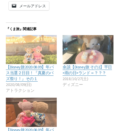
メールアドレス
『くま旅』関連記事
【Disney旅2020.08.09】年パ
余談【Disney旅 その2】平日
ス当選２日目！『真夏のバ
×雨の日×ランド＝？？？
ズ祭り！』その１
2018/10/27(土)
2020/08/09(日)
ディズニー
アトラクション
【Disney旅2020.08.09】年パ