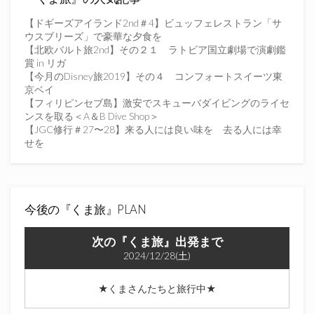
入
力
【ドギーズアイランド2nd＃4】ビュッフェレストラン「サ
し
ウスブリーズ」で豪華な夕食を
て
【北欧バルト旅2nd】その２１ ラトビア国立劇場で演劇鑑
く
賞 in リガ
だ
【今月のDisney旅2019】その４ コンフォートスイーツ東
さ
京ベイ
い
【フィリピンセブ島】激安でスキューバダイビングのライセ
ンスを取る＜A＆B Dive Shop＞
【JGC修行＃27〜28】来る人には良い味を 去る人には幸
せを
今後の『くま旅』PLAN
次の『くま旅』出発まで
2024/12/28(土)
★くまさんたちと旅行中★