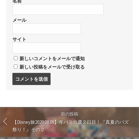
名前
メール
サイト
新しいコメントをメールで通知
新しい投稿をメールで受け取る
コ
メ
ン
ト
す
る
前の投稿
【Disney旅2020.08.09】年パス当選２日目！『真夏のバズ
祭り！』その２