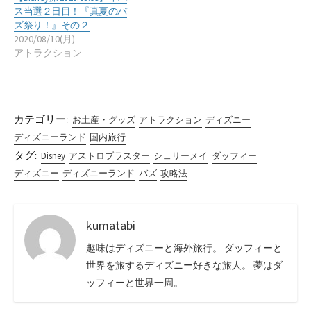
ス当選２日目！『真夏のバ
ズ祭り！』その２
2020/08/10(月)
アトラクション
カテゴリー:
お土産・グッズ
アトラクション
ディズニー
ディズニーランド
国内旅行
タグ:
Disney
アストロブラスター
シェリーメイ
ダッフィー
ディズニー
ディズニーランド
バズ
攻略法
kumatabi
趣味はディズニーと海外旅行。 ダッフィーと
世界を旅するディズニー好きな旅人。 夢はダ
ッフィーと世界一周。