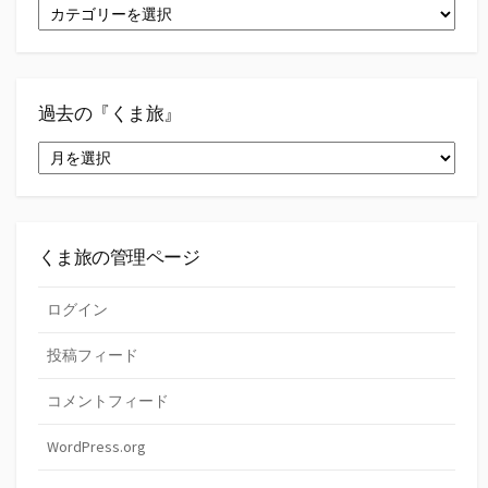
『く
ま
旅』
の
カ
テ
過去の『くま旅』
ゴ
過
リ
去
ー
の
『く
ま
旅』
くま旅の管理ページ
ログイン
投稿フィード
コメントフィード
WordPress.org