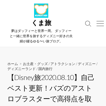
コ
ン
テ
ン
くま旅
検
メ
ツ
索
ニ
夢はダッフィーと世界一周。 ダッフィー
へ
切
ュ
と一緒に世界を旅するディズニー好きの夫
ス
り
ー
婦が綴るゆる〜い旅ブログ。
替
キ
え
ッ
プ
ホーム
>
お土産・グッズ
/
アトラクション
/
ディズニー
/
ディズニーランド
/
国内旅行
【Disney旅2020.08.10】自己
ベスト更新！バズのアスト
ロブラスターで高得点を取