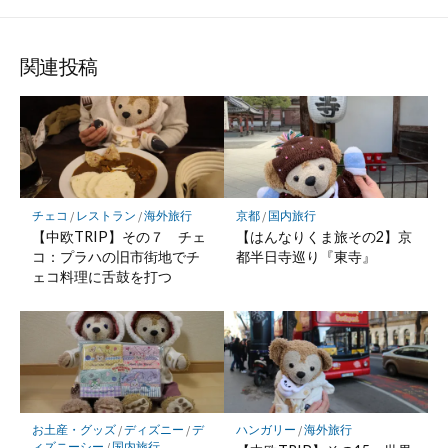
関連投稿
チェコ
/
レストラン
/
海外旅行
京都
/
国内旅行
【中欧TRIP】その７ チェ
【はんなりくま旅その2】京
コ：プラハの旧市街地でチ
都半日寺巡り『東寺』
ェコ料理に舌鼓を打つ
お土産・グッズ
/
ディズニー
/
デ
ハンガリー
/
海外旅行
ィズニーシー
/
国内旅行