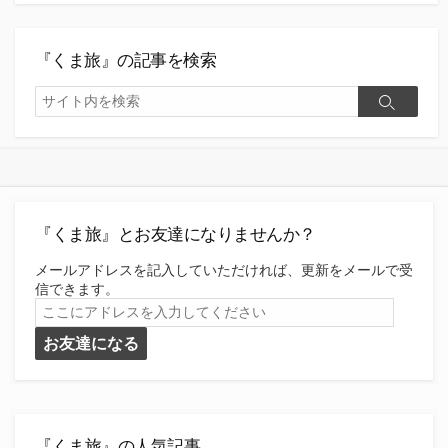
『くま旅』の記事を検索
検
検
索
索
『くま旅』とお友達になりませんか？
メールアドレスを記入していただければ、更新をメールで受
信できます。
こ
こ
お友達になる
に
ア
ド
レ
ス
を
『くま旅』の人気記事