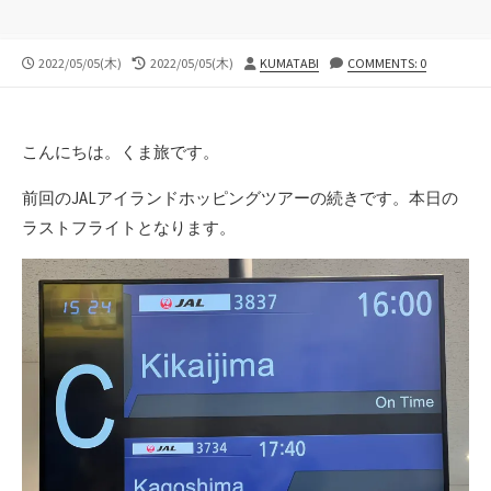
公
最
投
2022/05/05(木)
2022/05/05(木)
KUMATABI
COMMENTS: 0
開
終
稿
日
更
者
新
日
こんにちは。くま旅です。
前回のJALアイランドホッピングツアーの続きです。本日の
ラストフライトとなります。