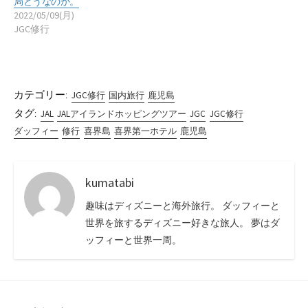
局どうなのか。
2022/05/09(月)
JGC修行
カテゴリー:
JGC修行
国内旅行
鹿児島
タグ:
JAL
JALアイランドホッピングツアー
JGC
JGC修行
ダッフィー
修行
喜界島
喜界第一ホテル
鹿児島
kumatabi
趣味はディズニーと海外旅行。 ダッフィーと
世界を旅するディズニー好きな旅人。 夢はダ
ッフィーと世界一周。