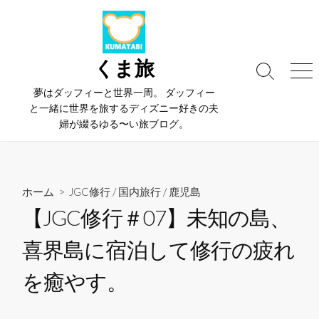
コ
ン
テ
ン
くま旅
検
メ
ツ
索
ニ
夢はダッフィーと世界一周。 ダッフィー
へ
切
ュ
と一緒に世界を旅するディズニー好きの夫
ス
り
ー
婦が綴るゆる〜い旅ブログ。
替
キ
え
ッ
プ
ホーム
>
JGC修行
/
国内旅行
/
鹿児島
【JGC修行＃07】未知の島、
喜界島に宿泊して修行の疲れ
を癒やす。