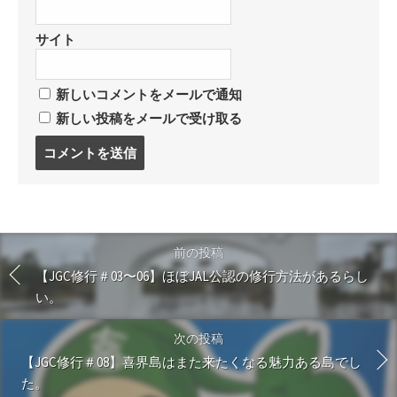
サイト
新しいコメントをメールで通知
新しい投稿をメールで受け取る
コ
メ
ン
ト
す
る
前の投稿
【JGC修行＃03〜06】ほぼJAL公認の修行方法があるらし
い。
次の投稿
【JGC修行＃08】喜界島はまた来たくなる魅力ある島でし
た。