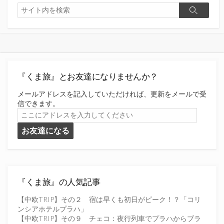
検
検
索
索
『くま旅』とお友達になりませんか？
メールアドレスを記入していただければ、更新をメールで受
信できます。
こ
こ
お友達になる
に
ア
ド
レ
ス
を
『くま旅』の人気記事
入
力
【中欧TRIP】その２ 宿は早くも初日がピーク！？「コリ
し
ンシアホテルプラハ」
て
【中欧TRIP】その９ チェコ：夜行列車でプラハからブラ