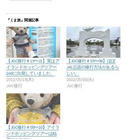
『くま旅』関連記事
【JGC修行＃19〜21】実はア
【JGC修行＃03〜06】ほぼ
イランドホッピングツアー
JAL公認の修行方法があるら
2ndに出発していました。
しい。
2022/05/19(木)
2022/05/03(火)
JGC修行
JGC修行
【JGC修行＃09〜10】アイラ
ンドホッピングツアーは結