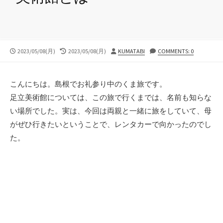
公
最
投
2023/05/08(月)
2023/05/08(月)
KUMATABI
COMMENTS: 0
開
終
稿
日
更
者
新
こんにちは。島根でお礼参り中のくま旅です。
日
足立美術館については、この旅で行くまでは、名前も知らな
い場所でした。実は、今回は両親と一緒に旅をしていて、母
がぜひ行きたいということで、レンタカーで向かったのでし
た。