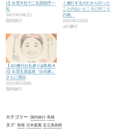
1】出雲大社で二礼四拍手一
く修行するのだから行った
礼
ことのないところに行こう
2023/05/06(土)
の旅。
国内旅行
2022/05/15(日)
JGC修行
【JGC修行お礼参り@島根＃
3】出雲玉造温泉『白石家』
さんに宿泊
2023/05/10(水)
国内旅行
カテゴリー:
国内旅行
島根
タグ:
島根
日本庭園
足立美術館