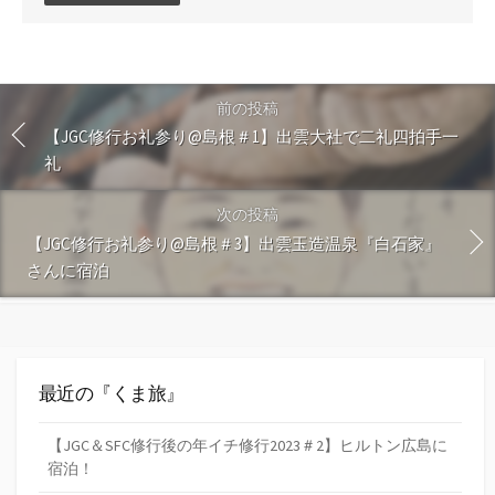
ン
ト
す
る
前の投稿
【JGC修行お礼参り@島根＃1】出雲大社で二礼四拍手一
礼
次の投稿
【JGC修行お礼参り@島根＃3】出雲玉造温泉『白石家』
さんに宿泊
最近の『くま旅』
【JGC＆SFC修行後の年イチ修行2023＃2】ヒルトン広島に
宿泊！