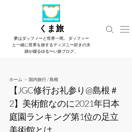
コ
ン
テ
ン
くま旅
検
メ
ツ
索
ニ
夢はダッフィーと世界一周。 ダッフィー
へ
切
ュ
と一緒に世界を旅するディズニー好きの夫
ス
り
ー
婦が綴るゆる〜い旅ブログ。
替
キ
え
ッ
プ
ホーム
>
国内旅行
/
島根
【JGC修行お礼参り@島根＃
2】美術館なのに2021年日本
庭園ランキング第1位の足立
美術館とは