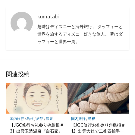
kumatabi
趣味はディズニーと海外旅行。 ダッフィーと
世界を旅するディズニー好きな旅人。 夢はダ
ッフィーと世界一周。
関連投稿
国内旅行
/
島根
/
旅館
/
温泉
国内旅行
/
島根
【JGC修行お礼参り@島根＃
【JGC修行お礼参り@島根＃
3】出雲玉造温泉『白石家』
1】出雲大社で二礼四拍手一