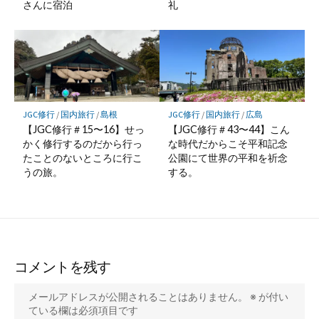
さんに宿泊
礼
JGC修行
/
国内旅行
/
島根
JGC修行
/
国内旅行
/
広島
【JGC修行＃15〜16】せっ
【JGC修行＃43〜44】こん
かく修行するのだから行っ
な時代だからこそ平和記念
たことのないところに行こ
公園にて世界の平和を祈念
うの旅。
する。
コメントを残す
メールアドレスが公開されることはありません。
※
が付い
ている欄は必須項目です