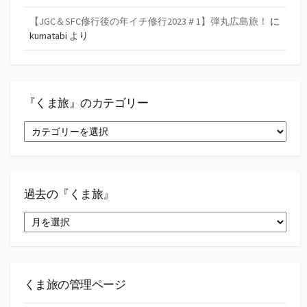
【JGC＆SFC修行後の年イチ修行2023＃1】弾丸広島旅！
に
kumatabi
より
『くま旅』のカテゴリー
『く
ま
旅』
の
カ
テ
過去の『くま旅』
ゴ
過
リ
去
ー
の
『く
ま
旅』
くま旅の管理ページ