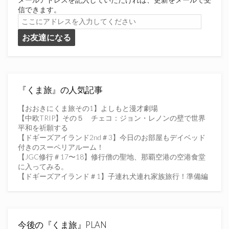
信できます。
こ
こ
お友達になる
に
ア
ド
レ
ス
を
『くま旅』の人気記事
入
力
【おおきにくま旅その1】よしもと漫才劇場
し
【中欧TRIP】その５ チェコ：ジョン・レノンの壁で世界
て
平和を祈願する
く
【ドギーズアイランド2nd＃3】今日のお部屋もデイベッド
だ
付きのスーペリアルーム！
さ
【JGC修行＃17〜18】修行僧の聖地、那覇空港の空港食堂
い
に入ってみる。
【ドギーズアイランド＃1】子連れ犬連れ家族旅行！準備編
今後の『くま旅』PLAN