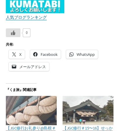
人気ブログランキング
0
共有:
X
Facebook
WhatsApp
メールアドレス
『くま旅』関連記事
【JGC修行お礼参り@島根＃
【JGC修行＃15〜16】せっか