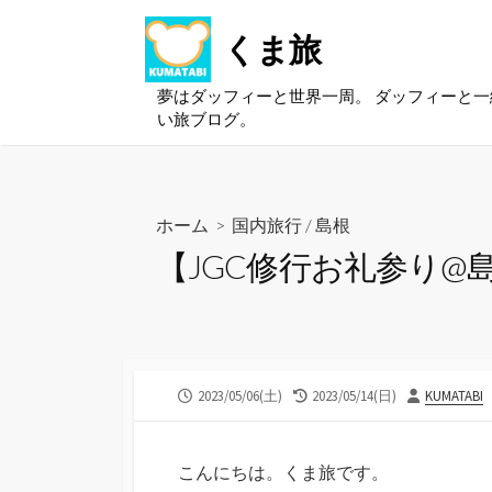
コ
くま旅
ン
テ
ン
夢はダッフィーと世界一周。 ダッフィーと
い旅ブログ。
ツ
へ
ス
キ
ホーム
>
国内旅行
/
島根
ッ
【JGC修行お礼参り@
プ
公
最
投
2023/05/06(土)
2023/05/14(日)
KUMATABI
開
終
稿
日
更
者
新
こんにちは。くま旅です。
日