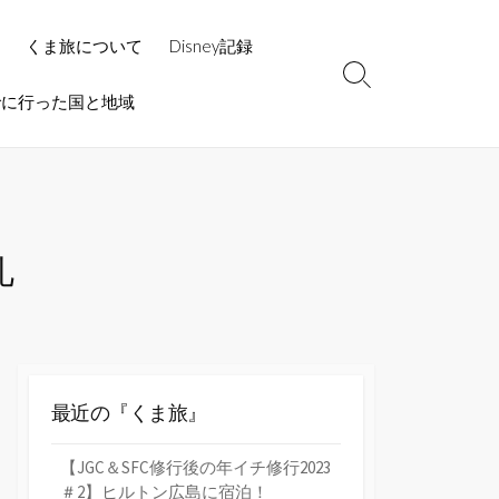
くま旅について
Disney記録
検
でに行った国と地域
索
切
り
替
え
礼
最近の『くま旅』
【JGC＆SFC修行後の年イチ修行2023
＃2】ヒルトン広島に宿泊！