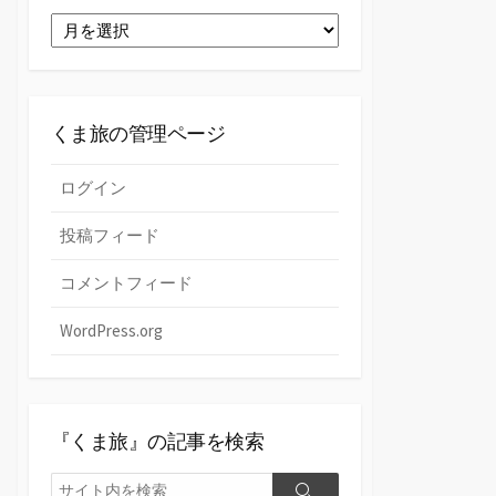
ゴ
過
リ
去
ー
の
『く
ま
くま旅の管理ページ
旅』
ログイン
投稿フィード
コメントフィード
WordPress.org
『くま旅』の記事を検索
検