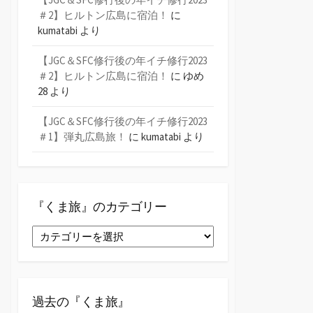
＃2】ヒルトン広島に宿泊！
に
kumatabi
より
【JGC＆SFC修行後の年イチ修行2023
＃2】ヒルトン広島に宿泊！
に
ゆめ
28
より
【JGC＆SFC修行後の年イチ修行2023
＃1】弾丸広島旅！
に
kumatabi
より
『くま旅』のカテゴリー
『く
ま
旅』
の
カ
過去の『くま旅』
テ