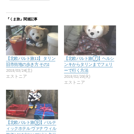
『くま旅』関連記事
【北欧バルト旅12】 タリン
【北欧バルト旅⑦】ヘルシ
旧市街地の歩き方 その2
ンキからタリンまでフェリ
2018/03/24(土)
ーで行く方法
エストニア
2018/02/20(火)
エストニア
【北欧バルト旅⑨】バルテ
ィックホテル ヴァナ ウィル