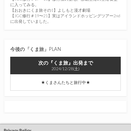
さ
に入ってみる。
い
【おおきにくま旅その1】よしもと漫才劇場
【JGC修行＃19〜21】実はアイランドホッピングツアー2nd
に出発していました。
今後の『くま旅』PLAN
次の『くま旅』出発まで
2024/12/28(土)
★くまさんたちと旅行中★
Privacy Policy