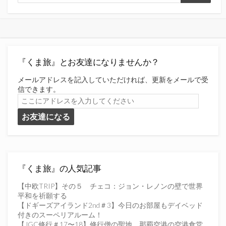
索
索
『くま旅』とお友達になりませんか？
メールアドレスを記入していただければ、更新をメールで受
信できます。
こ
こ
お友達になる
に
ア
ド
レ
ス
を
『くま旅』の人気記事
入
力
【中欧TRIP】その５ チェコ：ジョン・レノンの壁で世界
し
平和を祈願する
て
【ドギーズアイランド2nd＃3】今日のお部屋もデイベッド
く
付きのスーペリアルーム！
だ
【JGC修行＃17〜18】修行僧の聖地、那覇空港の空港食堂