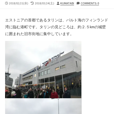
公
最
投
2018/02/21(水)
2018/03/24(土)
KUMATABI
COMMENTS: 0
開
終
稿
日
更
者
新
エストニアの首都であるタリンは、バルト海のフィンランド
日
湾に臨む港町です。タリンの見どころは、約２.５kmの城壁
に囲まれた旧市街地に集中しています。