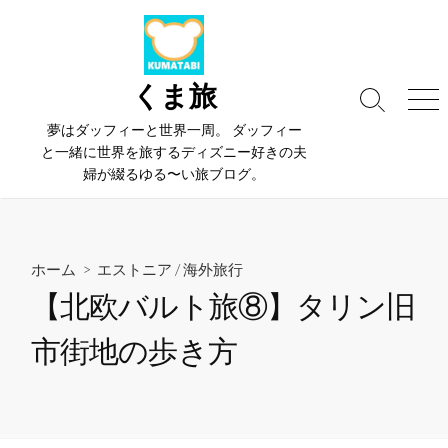
コ
ン
テ
ン
くま旅
検
メ
ツ
索
ニ
夢はダッフィーと世界一周。 ダッフィー
へ
切
ュ
と一緒に世界を旅するディズニー好きの夫
ス
り
ー
婦が綴るゆる〜い旅ブログ。
替
キ
え
ッ
プ
ホーム
>
エストニア
/
海外旅行
【北欧バルト旅⑧】タリン旧
市街地の歩き方