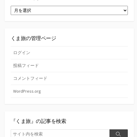
ゴ
過
リ
去
ー
の
『く
ま
旅』
くま旅の管理ページ
ログイン
投稿フィード
コメントフィード
WordPress.org
『くま旅』の記事を検索
検
検