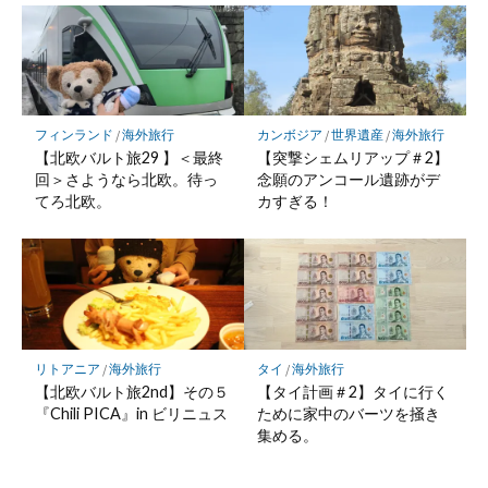
フィンランド
/
海外旅行
カンボジア
/
世界遺産
/
海外旅行
【北欧バルト旅29 】＜最終
【突撃シェムリアップ＃2】
回＞さようなら北欧。待っ
念願のアンコール遺跡がデ
てろ北欧。
カすぎる！
リトアニア
/
海外旅行
タイ
/
海外旅行
【北欧バルト旅2nd】その５
【タイ計画＃2】タイに行く
『Chili PICA』in ビリニュス
ために家中のバーツを掻き
集める。