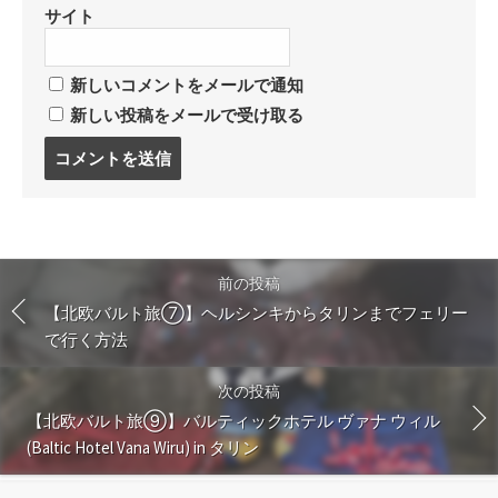
サイト
新しいコメントをメールで通知
新しい投稿をメールで受け取る
コ
メ
ン
ト
す
る
前の投稿
【北欧バルト旅⑦】ヘルシンキからタリンまでフェリー
で行く方法
次の投稿
【北欧バルト旅⑨】バルティックホテル ヴァナ ウィル
(Baltic Hotel Vana Wiru) in タリン