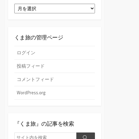
ゴ
過
リ
去
ー
の
『く
ま
くま旅の管理ページ
旅』
ログイン
投稿フィード
コメントフィード
WordPress.org
『くま旅』の記事を検索
検