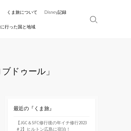
くま旅について
Disney記録
検
でに行った国と地域
索
切
り
替
え
ロブドゥール」
最近の『くま旅』
【JGC＆SFC修行後の年イチ修行2023
＃2】ヒルトン広島に宿泊！