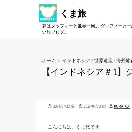
コ
くま旅
ン
テ
ン
夢はダッフィーと世界一周。 ダッフィーと
い旅ブログ。
ツ
へ
ス
キ
ホーム
>
インドネシア
/
世界遺産
/
海外旅
ッ
【インドネシア＃1】
プ
公
最
投
2023/07/28(金)
2023/07/28(金)
KUMATABI
開
終
稿
日
更
者
新
こんにちは。くま旅です。
日