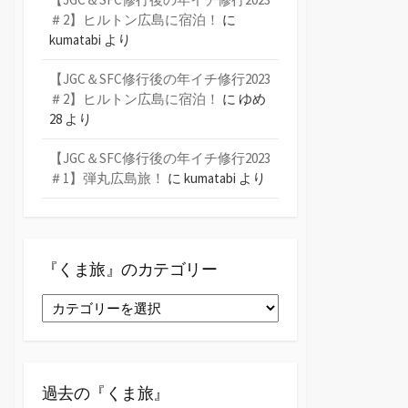
＃2】ヒルトン広島に宿泊！
に
kumatabi
より
【JGC＆SFC修行後の年イチ修行2023
＃2】ヒルトン広島に宿泊！
に
ゆめ
28
より
【JGC＆SFC修行後の年イチ修行2023
＃1】弾丸広島旅！
に
kumatabi
より
『くま旅』のカテゴリー
『く
ま
旅』
の
カ
過去の『くま旅』
テ