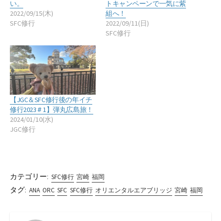
い。
トキャンペーンで一気に紫
2022/09/15(木)
組へ！
SFC修行
2022/09/11(日)
SFC修行
【JGC＆SFC修行後の年イチ
修行2023＃1】弾丸広島旅！
2024/01/10(水)
JGC修行
カテゴリー:
SFC修行
宮崎
福岡
タグ:
ANA
ORC
SFC
SFC修行
オリエンタルエアブリッジ
宮崎
福岡