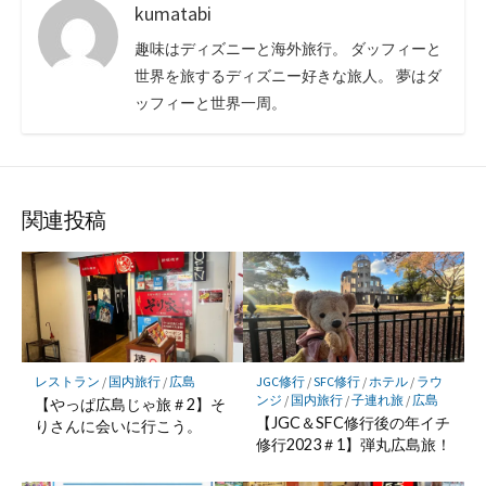
kumatabi
趣味はディズニーと海外旅行。 ダッフィーと
世界を旅するディズニー好きな旅人。 夢はダ
ッフィーと世界一周。
関連投稿
レストラン
/
国内旅行
/
広島
JGC修行
/
SFC修行
/
ホテル
/
ラウ
ンジ
/
国内旅行
/
子連れ旅
/
広島
【やっぱ広島じゃ旅＃2】そ
【JGC＆SFC修行後の年イチ
りさんに会いに行こう。
修行2023＃1】弾丸広島旅！