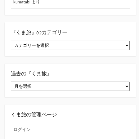
kumatabi
より
『くま旅』のカテゴリー
『く
ま
旅』
の
カ
テ
過去の『くま旅』
ゴ
過
リ
去
ー
の
『く
ま
旅』
くま旅の管理ページ
ログイン