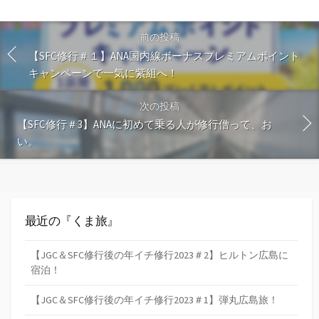
す
る
前の投稿
【SFC修行＃１】ANA国内線ボーナスプレミアムポイント
キャンペーンで一気に紫組へ！
次の投稿
【SFC修行＃3】ANAに初めて乗る人が修行僧って、お
い。
最近の『くま旅』
【JGC＆SFC修行後の年イチ修行2023＃2】ヒルトン広島に
宿泊！
【JGC＆SFC修行後の年イチ修行2023＃1】弾丸広島旅！