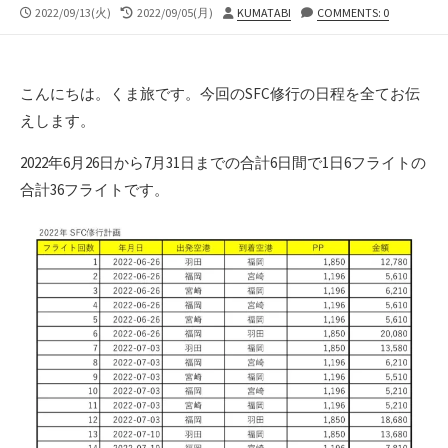
公
最
投
2022/09/13(火)
2022/09/05(月)
KUMATABI
COMMENTS: 0
開
終
稿
日
更
者
新
日
こんにちは。くま旅です。今回のSFC修行の日程を全てお伝
えします。
2022年6月26日から7月31日までの合計6日間で1日6フライトの
合計36フライトです。