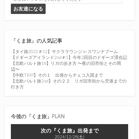
こ
お友達になる
に
ア
ド
レ
ス
を
『くま旅』の人気記事
入
力
【タイ旅2022＃12】サクララウンジ in スワンナプーム
し
【ドギーズアイランド2nd＃1】今年2回目のドギーズ滞在記
て
【北欧バルト旅18】リガの歩き方 〜夜の旧市街とその周
く
辺〜
だ
【中欧TRIP】その１ 出発からチェコ入国まで
さ
【北欧バルト旅2nd】その２２ リガ旧市街から空港までの
い
行き方
今後の『くま旅』PLAN
次の『くま旅』出発まで
2024/12/28(土)