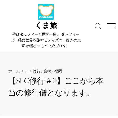
コ
ン
テ
ン
くま旅
検
メ
ツ
索
ニ
夢はダッフィーと世界一周。 ダッフィー
へ
切
ュ
と一緒に世界を旅するディズニー好きの夫
ス
り
ー
婦が綴るゆる〜い旅ブログ。
替
キ
え
ッ
プ
ホーム
>
SFC修行
/
宮崎
/
福岡
【SFC修行＃2】ここから本
当の修行僧となります。