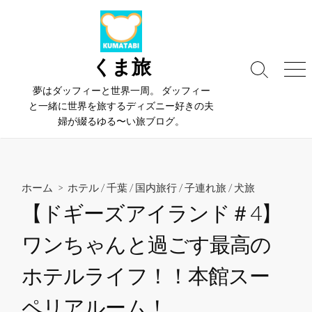
コ
ン
テ
ン
くま旅
検
メ
ツ
索
ニ
夢はダッフィーと世界一周。 ダッフィー
へ
切
ュ
と一緒に世界を旅するディズニー好きの夫
ス
り
ー
婦が綴るゆる〜い旅ブログ。
替
キ
え
ッ
プ
ホーム
>
ホテル
/
千葉
/
国内旅行
/
子連れ旅
/
犬旅
【ドギーズアイランド＃4】
ワンちゃんと過ごす最高の
ホテルライフ！！本館スー
ペリアルーム！