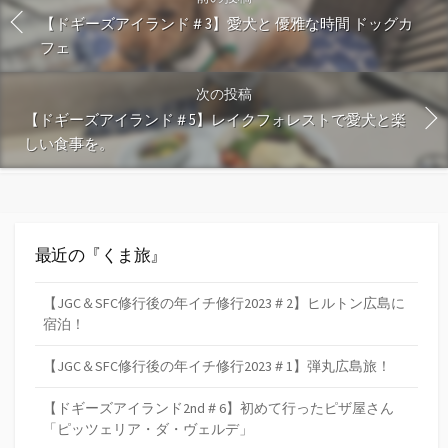
【ドギーズアイランド＃3】愛犬と 優雅な時間 ドッグカ
フェ
次の投稿
【ドギーズアイランド＃5】レイクフォレストで愛犬と楽
しい食事を。
最近の『くま旅』
【JGC＆SFC修行後の年イチ修行2023＃2】ヒルトン広島に
宿泊！
【JGC＆SFC修行後の年イチ修行2023＃1】弾丸広島旅！
【ドギーズアイランド2nd＃6】初めて行ったピザ屋さん
「ピッツェリア・ダ・ヴェルデ」