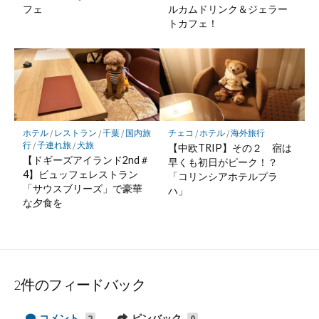
フェ
ルカムドリンク＆ジェラー
トカフェ！
ホテル
/
レストラン
/
千葉
/
国内旅
チェコ
/
ホテル
/
海外旅行
行
/
子連れ旅
/
犬旅
【中欧TRIP】その２ 宿は
【ドギーズアイランド2nd＃
早くも初日がピーク！？
4】ビュッフェレストラン
「コリンシアホテルプラ
「サウスブリーズ」で豪華
ハ」
な夕食を
2件のフィードバック
コメント
ピンバック
2
0