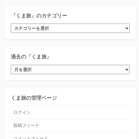
『くま旅』のカテゴリー
『く
ま
旅』
の
カ
テ
過去の『くま旅』
ゴ
過
リ
去
ー
の
『く
ま
旅』
くま旅の管理ページ
ログイン
投稿フィード
コメントフィード