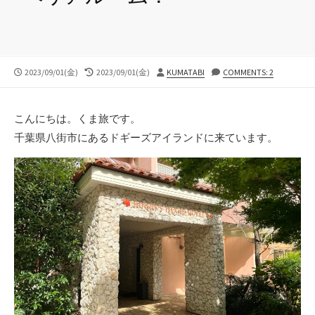
公
最
投
2023/09/01(金)
2023/09/01(金)
KUMATABI
COMMENTS: 2
開
終
稿
日
更
者
新
こんにちは。くま旅です。
日
千葉県八街市にあるドギーズアイランドに来ています。