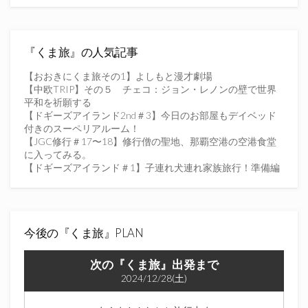
ド
レ
ス
を
『くま旅』の人気記事
入
力
【おおきにくま旅その1】よしもと漫才劇場
し
【中欧TRIP】その５ チェコ：ジョン・レノンの壁で世界
て
平和を祈願する
く
【ドギーズアイランド2nd＃3】今日のお部屋もデイベッド
だ
付きのスーペリアルーム！
さ
【JGC修行＃17〜18】修行僧の聖地、那覇空港の空港食堂
い
に入ってみる。
【ドギーズアイランド＃1】子連れ犬連れ家族旅行！準備編
今後の『くま旅』PLAN
次の『くま旅』出発まで
2024/12/28(土)