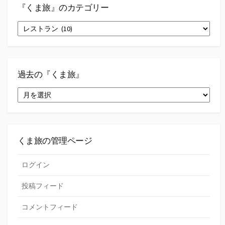
『くま旅』のカテゴリー
『く
ま
旅』
の
カ
テ
過去の『くま旅』
ゴ
過
リ
去
ー
の
『く
ま
旅』
くま旅の管理ページ
ログイン
投稿フィード
コメントフィード