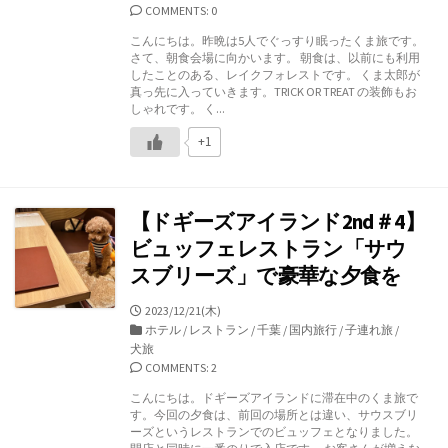
ゴ
COMMENTS: 0
リ
こんにちは。昨晩は5人でぐっすり眠ったくま旅です。
ー
さて、朝食会場に向かいます。 朝食は、以前にも利用
したことのある、レイクフォレストです。 くま太郎が
真っ先に入っていきます。TRICK OR TREAT の装飾もお
しゃれです。 く...
+1
【ドギーズアイランド2nd＃4】
ビュッフェレストラン「サウ
スブリーズ」で豪華な夕食を
公
2023/12/21(木)
開
カ
ホテル
/
レストラン
/
千葉
/
国内旅行
/
子連れ旅
/
日
テ
犬旅
ゴ
COMMENTS: 2
リ
こんにちは。ドギーズアイランドに滞在中のくま旅で
ー
す。今回の夕食は、前回の場所とは違い、サウスブリ
ーズというレストランでのビュッフェとなりました。