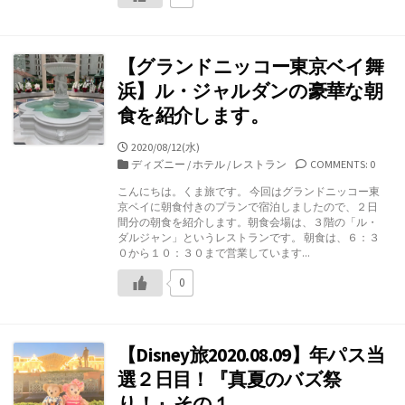
【グランドニッコー東京ベイ舞
浜】ル・ジャルダンの豪華な朝
食を紹介します。
公
2020/08/12(水)
開
カ
ディズニー
/
ホテル
/
レストラン
COMMENTS: 0
日
テ
こんにちは。くま旅です。 今回はグランドニッコー東
ゴ
京ベイに朝食付きのプランで宿泊しましたので、２日
リ
間分の朝食を紹介します。朝食会場は、３階の「ル・
ー
ダルジャン」というレストランです。 朝食は、６：３
０から１０：３０まで営業しています...
0
【Disney旅2020.08.09】年パス当
選２日目！『真夏のバズ祭
り！』その１