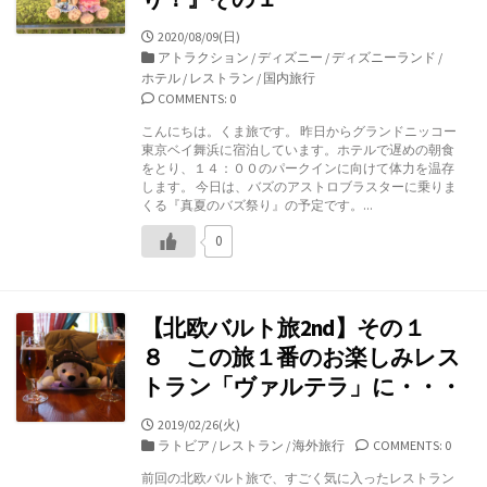
公
2020/08/09(日)
開
カ
アトラクション
/
ディズニー
/
ディズニーランド
/
日
テ
ホテル
/
レストラン
/
国内旅行
ゴ
COMMENTS: 0
リ
こんにちは。くま旅です。 昨日からグランドニッコー
ー
東京ベイ舞浜に宿泊しています。ホテルで遅めの朝食
をとり、１４：００のパークインに向けて体力を温存
します。 今日は、バズのアストロブラスターに乗りま
くる『真夏のバズ祭り』の予定です。...
0
【北欧バルト旅2nd】その１
８ この旅１番のお楽しみレス
トラン「ヴァルテラ」に・・・
公
2019/02/26(火)
開
カ
ラトビア
/
レストラン
/
海外旅行
COMMENTS: 0
日
テ
前回の北欧バルト旅で、すごく気に入ったレストラン
ゴ