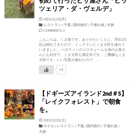
初めて行ったピザ屋さん「ピッ
ツェリア・ダ・ヴェルデ」
公
2023/12/25(月)
開
カ
レストラン
/
千葉
/
国内旅行
/
子連れ旅
/
犬旅
日
テ
COMMENTS: 2
ゴ
こんにちは。くま旅です。ありがたいことに、滞在2日
リ
目は晴れてきたので、ドッグランにくま太郎を連れて
ー
いきました。 ハロウィンのコスチュームも他のお客さ
んにも好評で、くま太郎も満足気です。 ご機嫌なくま
太郎です。いい写真が撮れたので、...
+1
【ドギーズアイランド2nd＃5】
「レイクフォレスト」で朝食
を。
公
2023/12/23(土)
開
カ
ホテル
/
レストラン
/
千葉
/
国内旅行
/
子連れ旅
/
日
テ
犬旅