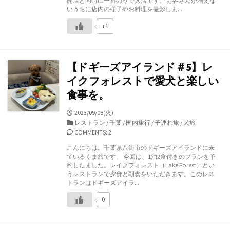
開店と同時に一番のりで入店です。 お客さんが増えな
いうちに店内の様子やお料理を撮影しま...
+1
【ドギーズアイランド＃5】レ
イクフォレストで愛犬と楽しい
食事を。
公
2023/09/05(火)
開
カ
レストラン
/
千葉
/
国内旅行
/
子連れ旅
/
犬旅
日
テ
COMMENTS: 2
ゴ
こんにちは。千葉県八街市のドギーズアイランドに来
リ
ているくま旅です。 今回は、1泊2食付きのプランを予
ー
約したました。レイクフォレスト（Lake Forest）とい
うレストランで夕食と朝食をいただきます。このレス
トランはドギーズアイラ...
0