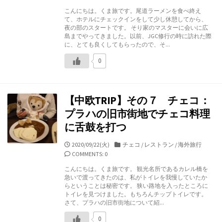
日
ゴ
こんにちは。くま旅です。尾道ラーメンを食べ終え
リ
て、ホテルにチェックインをして少し休憩してから、
ー
夜の部のスタートです。 そり家のマスターに会いに広
島までやってきました。以前、JGC修行の時に訪れた際
に、とても良くしてもらったので、そ...
0
【中欧TRIP】その７ チェコ：
プラハの旧市街地でチェコ料理
に舌鼓を打つ
公
カ
2020/09/22(火)
チェコ
/
レストラン
/
海外旅行
開
テ
COMMENTS: 0
日
ゴ
こんにちは。くま旅です。 観光名所であるカレル橋を
リ
急いで渡ってきたのは、私がトイレを我慢していたか
ー
らということは秘密です。 狭い路地を入ったところに
トイレを見つけました。もちろんチップトイレです。
さて、プラハの旧市街地について紹...
0