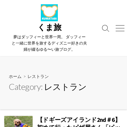
コ
ン
テ
ン
くま旅
検
メ
ツ
索
ニ
夢はダッフィーと世界一周。 ダッフィー
へ
切
ュ
と一緒に世界を旅するディズニー好きの夫
ス
り
ー
婦が綴るゆる〜い旅ブログ。
替
キ
え
ッ
プ
ホーム
> レストラン
Category:
レストラン
【ドギーズアイランド2nd＃6】