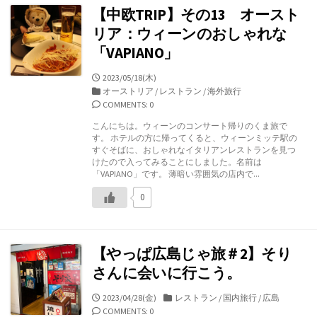
【中欧TRIP】その13 オースト
リア：ウィーンのおしゃれな
「VAPIANO」
公
2023/05/18(木)
開
カ
オーストリア
/
レストラン
/
海外旅行
日
テ
COMMENTS: 0
ゴ
こんにちは。ウィーンのコンサート帰りのくま旅で
リ
す。 ホテルの方に帰ってくると、ウィーンミッテ駅の
ー
すぐそばに、おしゃれなイタリアンレストランを見つ
けたので入ってみることにしました。名前は
「VAPIANO」です。 薄暗い雰囲気の店内で...
0
【やっぱ広島じゃ旅＃2】そり
さんに会いに行こう。
公
カ
2023/04/28(金)
レストラン
/
国内旅行
/
広島
開
テ
COMMENTS: 0