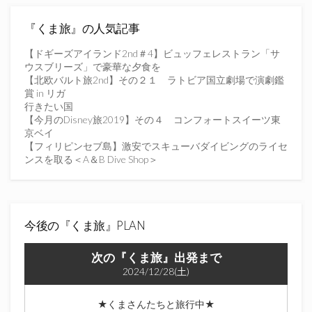
ス
を
『くま旅』の人気記事
入
力
【ドギーズアイランド2nd＃4】ビュッフェレストラン「サ
し
ウスブリーズ」で豪華な夕食を
て
【北欧バルト旅2nd】その２１ ラトビア国立劇場で演劇鑑
く
賞 in リガ
だ
行きたい国
さ
【今月のDisney旅2019】その４ コンフォートスイーツ東
い
京ベイ
【フィリピンセブ島】激安でスキューバダイビングのライセ
ンスを取る＜A＆B Dive Shop＞
今後の『くま旅』PLAN
次の『くま旅』出発まで
2024/12/28(土)
★くまさんたちと旅行中★