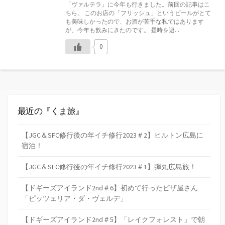
「ヴァルテラ」に今年も行きました。前回の記事はこ
リ
ちら。 このお店の「フリッシュ」というビールがとて
ー
も美味しかったので、お酒が苦手な私ではあります
が、今年も飲みにきたのです。 昼時を避...
0
最近の『くま旅』
【JGC＆SFC修行後の年イチ修行2023＃2】ヒルトン広島に
宿泊！
【JGC＆SFC修行後の年イチ修行2023＃1】弾丸広島旅！
【ドギーズアイランド2nd＃6】初めて行ったピザ屋さん
「ピッツェリア・ダ・ヴェルデ」
【ドギーズアイランド2nd＃5】「レイクフォレスト」で朝