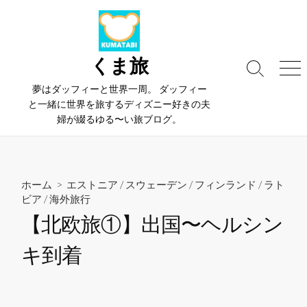
コ
ン
テ
ン
くま旅
検
メ
ツ
索
ニ
夢はダッフィーと世界一周。 ダッフィー
へ
切
ュ
と一緒に世界を旅するディズニー好きの夫
ス
り
ー
婦が綴るゆる〜い旅ブログ。
替
キ
え
ッ
プ
ホーム
>
エストニア
/
スウェーデン
/
フィンランド
/
ラト
ビア
/
海外旅行
【北欧旅①】出国〜ヘルシン
キ到着