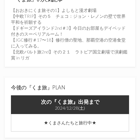
入
力
【おおきにくま旅その1】よしもと漫才劇場
し
【中欧TRIP】その５ チェコ：ジョン・レノンの壁で世界
て
平和を祈願する
く
【ドギーズアイランド2nd＃3】今日のお部屋もデイベッド
だ
付きのスーペリアルーム！
さ
【JGC修行＃17〜18】修行僧の聖地、那覇空港の空港食堂
い
に入ってみる。
【北欧バルト旅2nd】その２１ ラトビア国立劇場で演劇鑑
賞 in リガ
今後の『くま旅』PLAN
次の『くま旅』出発まで
2024/12/28(土)
★くまさんたちと旅行中★