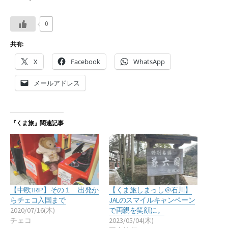
0
共有:
X
Facebook
WhatsApp
メールアドレス
『くま旅』関連記事
【中欧TRIP】その１ 出発か
【くま旅しまっし＠石川】
らチェコ入国まで
JALのスマイルキャンペーン
2020/07/16(木)
で両親を笑顔に。
チェコ
2023/05/04(木)