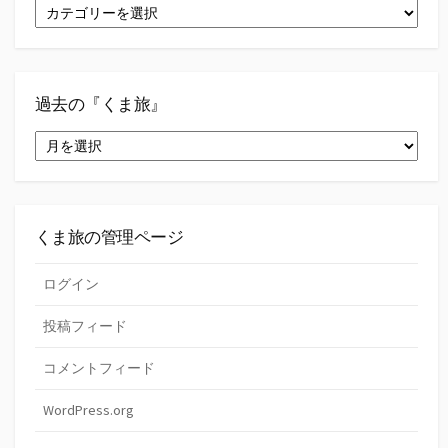
『く
ま
旅』
の
カ
テ
過去の『くま旅』
ゴ
過
リ
去
ー
の
『く
ま
旅』
くま旅の管理ページ
ログイン
投稿フィード
コメントフィード
WordPress.org