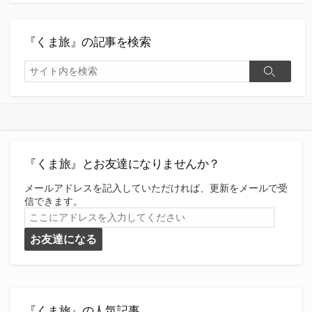
『くま旅』の記事を検索
検
検
索
索
『くま旅』とお友達になりませんか？
メールアドレスを記入していただければ、更新をメールで受
信できます。
こ
こ
お友達になる
に
ア
ド
レ
ス
を
『くま旅』の人気記事