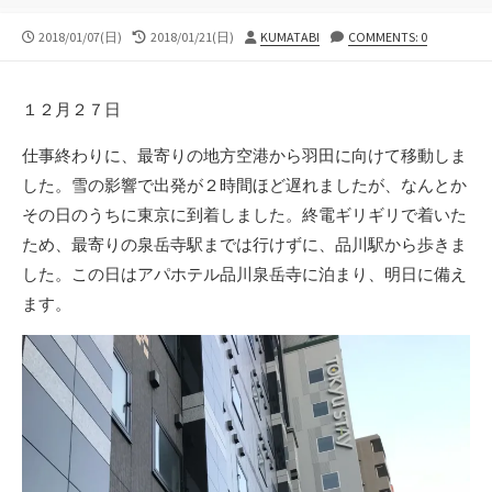
公
最
投
2018/01/07(日)
2018/01/21(日)
KUMATABI
COMMENTS: 0
開
終
稿
日
更
者
新
１２月２７日
日
仕事終わりに、最寄りの地方空港から羽田に向けて移動しま
した。雪の影響で出発が２時間ほど遅れましたが、なんとか
その日のうちに東京に到着しました。終電ギリギリで着いた
ため、最寄りの泉岳寺駅までは行けずに、品川駅から歩きま
した。この日はアパホテル品川泉岳寺に泊まり、明日に備え
ます。