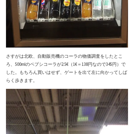
さすがは北欧、自動販売機のコーラの物価調査をしたとこ
ろ、500mlのペプシコーラが2.5€（1€＝138円なので345円）で
した。もちろん買いはせず、ゲートを出て左に向かってしば
らく歩きます。