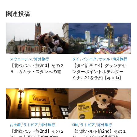
関連投稿
スウェーデン
/
海外旅行
タイ
/
バンコク
/
ホテル
/
海外旅行
【北欧バルト旅2nd】その２
【タイ計画＃4】グランデセ
５ ガムラ・スタンへの道
ンターポイントホテルター
ミナル21を予約【agoda】
お土産
/
ラトビア
/
海外旅行
SIM
/
ラトビア
/
海外旅行
【北欧バルト旅2nd】その２
【北欧バルト旅2nd】その１