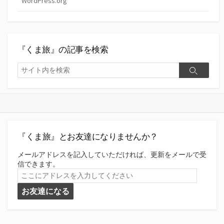
WordPress.org
『くま旅』の記事を検索
検
検
索
索
『くま旅』とお友達になりませんか？
メールアドレスを記入していただければ、更新をメールで受
信できます。
こ
こ
お友達になる
に
ア
ド
レ