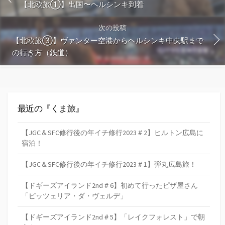
【北欧旅①】出国〜ヘルシンキ到着
次の投稿
【北欧旅③】ヴァンター空港からヘルシンキ中央駅まで
の行き方（鉄道）
最近の『くま旅』
【JGC＆SFC修行後の年イチ修行2023＃2】ヒルトン広島に
宿泊！
【JGC＆SFC修行後の年イチ修行2023＃1】弾丸広島旅！
【ドギーズアイランド2nd＃6】初めて行ったピザ屋さん
「ピッツェリア・ダ・ヴェルデ」
【ドギーズアイランド2nd＃5】「レイクフォレスト」で朝