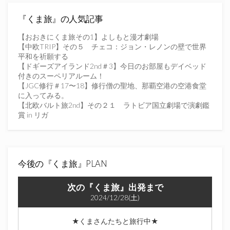
ス
を
『くま旅』の人気記事
入
力
【おおきにくま旅その1】よしもと漫才劇場
し
【中欧TRIP】その５ チェコ：ジョン・レノンの壁で世界
て
平和を祈願する
く
【ドギーズアイランド2nd＃3】今日のお部屋もデイベッド
だ
付きのスーペリアルーム！
さ
【JGC修行＃17〜18】修行僧の聖地、那覇空港の空港食堂
い
に入ってみる。
【北欧バルト旅2nd】その２１ ラトビア国立劇場で演劇鑑
賞 in リガ
今後の『くま旅』PLAN
次の『くま旅』出発まで
2024/12/28(土)
★くまさんたちと旅行中★