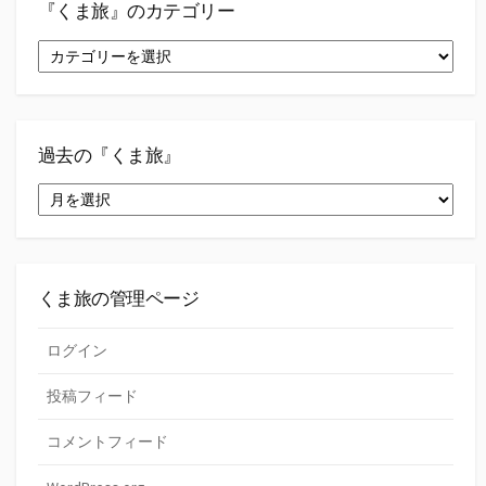
『くま旅』のカテゴリー
『く
ま
旅』
の
カ
テ
過去の『くま旅』
ゴ
過
リ
去
ー
の
『く
ま
旅』
くま旅の管理ページ
ログイン
投稿フィード
コメントフィード