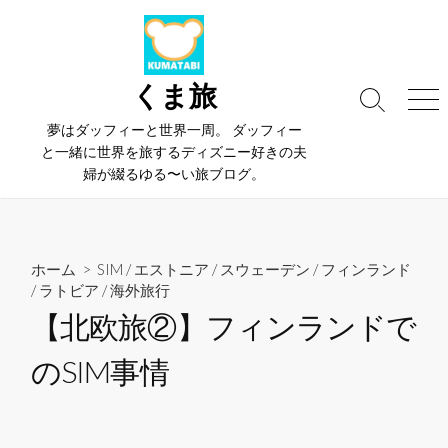
コ
ン
テ
ン
くま旅
検
メ
ツ
索
ニ
夢はダッフィーと世界一周。 ダッフィー
へ
切
ュ
と一緒に世界を旅するディズニー好きの夫
ス
り
ー
婦が綴るゆる〜い旅ブログ。
替
キ
え
ッ
プ
ホーム
>
SIM
/
エストニア
/
スウェーデン
/
フィンランド
/
ラトビア
/
海外旅行
【北欧旅②】フィンランドで
のSIM事情