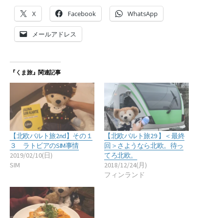
X
Facebook
WhatsApp
メールアドレス
『くま旅』関連記事
【北欧バルト旅2nd】その１
【北欧バルト旅29 】＜最終
３ ラトビアのSIM事情
回＞さようなら北欧。待っ
2019/02/10(日)
てろ北欧。
SIM
2018/12/24(月)
フィンランド