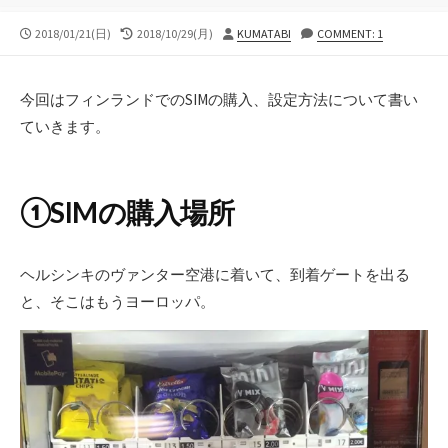
公
最
投
2018/01/21(日)
2018/10/29(月)
KUMATABI
COMMENT: 1
開
終
稿
日
更
者
新
今回はフィンランドでのSIMの購入、設定方法について書い
日
ていきます。
①SIMの購入場所
ヘルシンキのヴァンター空港に着いて、到着ゲートを出る
と、そこはもうヨーロッパ。