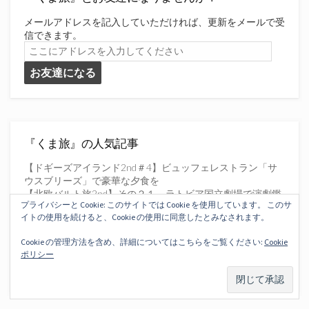
メールアドレスを記入していただければ、更新をメールで受
信できます。
こ
こ
お友達になる
に
ア
ド
レ
ス
を
『くま旅』の人気記事
入
力
【ドギーズアイランド2nd＃4】ビュッフェレストラン「サ
し
ウスブリーズ」で豪華な夕食を
て
【北欧バルト旅2nd】その２１ ラトビア国立劇場で演劇鑑
く
プライバシーと Cookie: このサイトでは Cookie を使用しています。 このサ
賞 in リガ
だ
イトの使用を続けると、Cookie の使用に同意したとみなされます。
行きたい国
さ
【フィリピンセブ島】激安でスキューバダイビングのライセ
Cookie の管理方法を含め、詳細についてはこちらをご覧ください:
Cookie
い
ンスを取る＜A＆B Dive Shop＞
ポリシー
【今月のDisney旅2019】その４ コンフォートスイーツ東
京ベイ