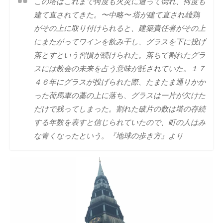
この塔はこれまで何度も火災に遭って倒れ、何度も
建て直されてきた。〜中略〜 塔が建て直され雄鶏
がその上に取り付けられると、建築責任者がその上
にまたがってワインを飲み干し、グラスを下に投げ
落とすという習慣が続けられた。落ちて割れたグラ
スには教会の未来を占う意味が託されていた。１７
４６年にグラスが投げられた際、たまたま通りかか
った荷馬車の藁の上に落ち、グラスは一片が欠けた
だけで残ってしまった。割れた破片の数は塔の存続
する年数を表すと信じられていたので、町の人はみ
な青くなったという。『地球の歩き方』より