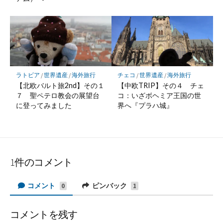
ラトビア
/
世界遺産
/
海外旅行
チェコ
/
世界遺産
/
海外旅行
【北欧バルト旅2nd】その１
【中欧TRIP】その４ チェ
７ 聖ペテロ教会の展望台
コ：いざボヘミア王国の世
に登ってみました
界へ『プラハ城』
1件のコメント
コメント
ピンバック
0
1
コメントを残す