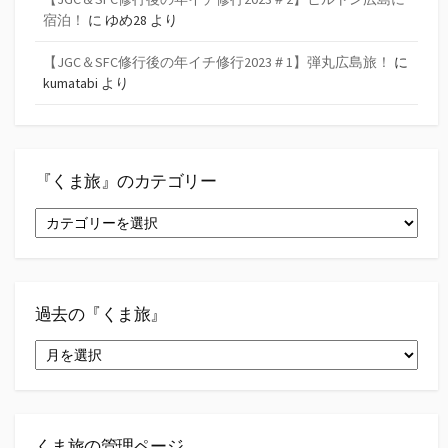
宿泊！
に
ゆめ28
より
【JGC＆SFC修行後の年イチ修行2023＃1】弾丸広島旅！
に
kumatabi
より
『くま旅』のカテゴリー
『く
ま
旅』
の
カ
テ
過去の『くま旅』
ゴ
過
リ
去
ー
の
『く
ま
旅』
くま旅の管理ページ