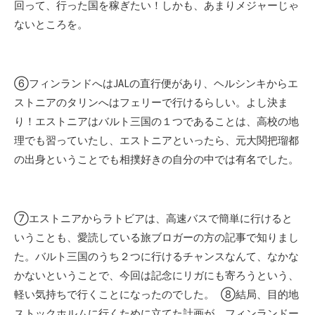
回って、行った国を稼ぎたい！しかも、あまりメジャーじゃ
ないところを。
⑥フィンランドへはJALの直行便があり、ヘルシンキからエ
ストニアのタリンへはフェリーで行けるらしい。よし決ま
り！エストニアはバルト三国の１つであることは、高校の地
理でも習っていたし、エストニアといったら、元大関把瑠都
の出身ということでも相撲好きの自分の中では有名でした。
⑦エストニアからラトビアは、高速バスで簡単に行けると
いうことも、愛読している旅ブロガーの方の記事で知りまし
た。バルト三国のうち２つに行けるチャンスなんて、なかな
かないということで、今回は記念にリガにも寄ろうという、
軽い気持ちで行くことになったのでした。 ⑧結局、目的地
ストックホルムに行くために立てた計画が、フィンランドー