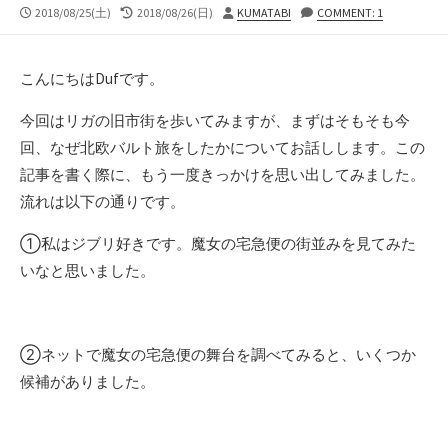
公
最
投
2018/08/25(土)
2018/08/26(日)
KUMATABI
COMMENT: 1
開
終
稿
日
更
者
新
こんにちはDufです。
日
今回はリガの旧市街を歩いてみますが、まずはそもそも今
回、なぜ北欧バルト旅をしたかについてお話しします。この
記事を書く際に、もう一度きっかけを思い出してみました。
流れは以下の通りです。
①私はジブリ好きです。魔女の宅急便の街並みを見てみた
いなと思いました。
②ネットで魔女の宅急便の舞台を調べてみると、いくつか
候補がありました。