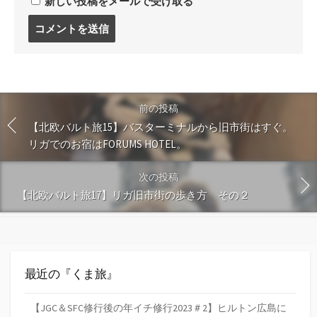
新しい投稿をメールで受け取る
コ
メ
ン
ト
す
る
前の投稿
【北欧バルト旅15】バスターミナルから旧市街はすぐ。
リガでのお宿はFORUMS HOTEL。
次の投稿
【北欧バルト旅17】リガ旧市街の歩き方 その２
最近の『くま旅』
【JGC＆SFC修行後の年イチ修行2023＃2】ヒルトン広島に