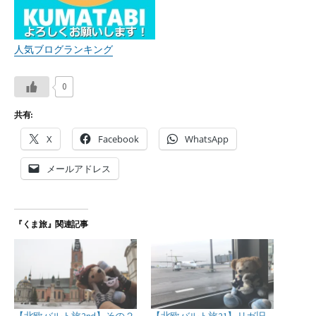
人気ブログランキング
0
共有:
X
Facebook
WhatsApp
メールアドレス
『くま旅』関連記事
【北欧バルト旅2nd】その２
【北欧バルト旅21】リガ旧