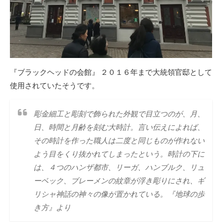
『ブラックヘッドの会館』 ２０１６年まで大統領官邸として
使用されていたそうです。
彫金細工と彫刻で飾られた外観で目立つのが、月、
日、時間と月齢を刻む大時計。言い伝えによれば、
その時計を作った職人は二度と同じものが作れない
よう目をくり抜かれてしまったという。時計の下に
は、４つのハンザ都市、リーガ、ハンブルク、リュ
ーベック、ブレーメンの紋章が浮き彫りにされ、ギ
リシャ神話の神々の像が置かれている。『地球の歩
き方』より