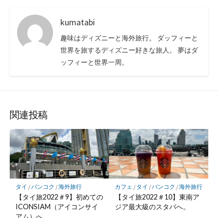
kumatabi
趣味はディズニーと海外旅行。 ダッフィーと
世界を旅するディズニー好きな旅人。 夢はダ
ッフィーと世界一周。
関連投稿
タイ
/
バンコク
/
海外旅行
カフェ
/
タイ
/
バンコク
/
海外旅行
【タイ旅2022＃9】初めての
【タイ旅2022＃10】東南ア
ICONSIAM（アイコンサイ
ジア最大級のスタバへ。
アム）へ