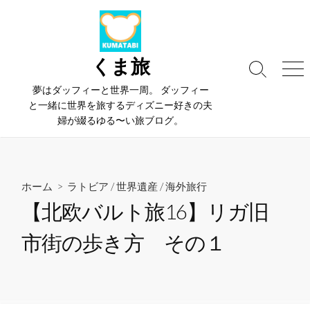
コ
ン
テ
ン
くま旅
検
メ
ツ
索
ニ
夢はダッフィーと世界一周。 ダッフィー
へ
切
ュ
と一緒に世界を旅するディズニー好きの夫
ス
り
ー
婦が綴るゆる〜い旅ブログ。
替
キ
え
ッ
プ
ホーム
>
ラトビア
/
世界遺産
/
海外旅行
【北欧バルト旅16】リガ旧
市街の歩き方 その１