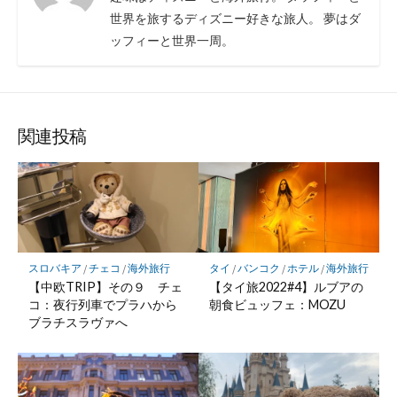
世界を旅するディズニー好きな旅人。 夢はダ
ッフィーと世界一周。
関連投稿
スロバキア
/
チェコ
/
海外旅行
タイ
/
バンコク
/
ホテル
/
海外旅行
【中欧TRIP】その９ チェ
【タイ旅2022#4】ルブアの
コ：夜行列車でプラハから
朝食ビュッフェ：MOZU
ブラチスラヴァへ