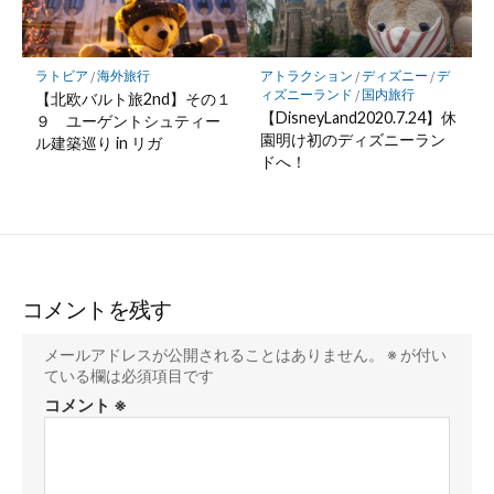
ラトビア
/
海外旅行
アトラクション
/
ディズニー
/
デ
ィズニーランド
/
国内旅行
【北欧バルト旅2nd】その１
【DisneyLand2020.7.24】休
９ ユーゲントシュティー
園明け初のディズニーラン
ル建築巡り in リガ
ドへ！
コメントを残す
メールアドレスが公開されることはありません。
※
が付い
ている欄は必須項目です
コメント
※