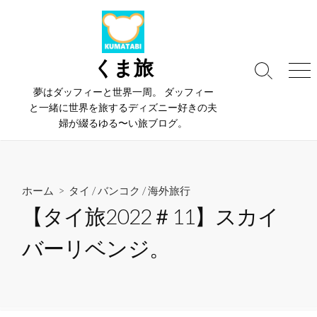
コ
ン
テ
ン
くま旅
検
メ
ツ
索
ニ
夢はダッフィーと世界一周。 ダッフィー
へ
切
ュ
と一緒に世界を旅するディズニー好きの夫
ス
り
ー
婦が綴るゆる〜い旅ブログ。
替
キ
え
ッ
プ
ホーム
>
タイ
/
バンコク
/
海外旅行
【タイ旅2022＃11】スカイ
バーリベンジ。