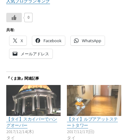
人気ブログランキング
0
共有:
X
Facebook
WhatsApp
メールアドレス
『くま旅』関連記事
【タイ】スカイバーでハン
【タイ】ルブアアットステ
グオーバー
ートタワー
2017/12/14(木)
2017/12/17(日)
タイ
タイ