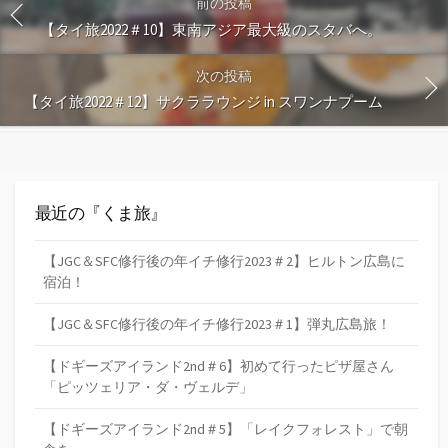
前の投稿
【タイ旅2022＃10】東南アジア最大級のスタバへ。
次の投稿
【タイ旅2022＃12】サクララウンジ in スワンナプーム
最近の『くま旅』
【JGC＆SFC修行後の年イチ修行2023＃2】ヒルトン広島に
宿泊！
【JGC＆SFC修行後の年イチ修行2023＃1】弾丸広島旅！
【ドギーズアイランド2nd＃6】初めて行ったピザ屋さん
「ピッツェリア・ダ・ヴェルデ」
【ドギーズアイランド2nd＃5】「レイクフォレスト」で朝