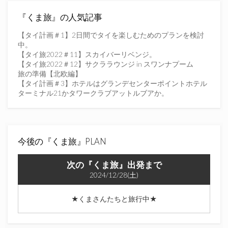
ス
を
『くま旅』の人気記事
入
力
【タイ計画＃1】2日間でタイを楽しむためのプランを検討
し
中。
て
【タイ旅2022＃11】スカイバーリベンジ。
く
【タイ旅2022＃12】サクララウンジ in スワンナプーム
だ
旅の準備【北欧編】
さ
【タイ計画＃3】ホテルはグランデセンターポイントホテル
い
ターミナル21かタワークラブアットルブアか。
今後の『くま旅』PLAN
次の『くま旅』出発まで
2024/12/28(土)
★くまさんたちと旅行中★