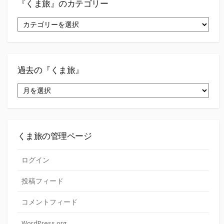
『くま旅』のカテゴリー
『く
ま
旅』
の
カ
テ
過去の『くま旅』
ゴ
過
リ
去
ー
の
『く
ま
旅』
くま旅の管理ページ
ログイン
投稿フィード
コメントフィード
WordPress.org