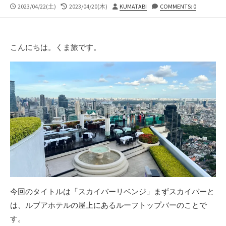
公
最
投
2023/04/22(土)
2023/04/20(木)
KUMATABI
COMMENTS: 0
開
終
稿
日
更
者
新
日
こんにちは。くま旅です。
今回のタイトルは「スカイバーリベンジ」まずスカイバーと
は、ルブアホテルの屋上にあるルーフトップバーのことで
す。