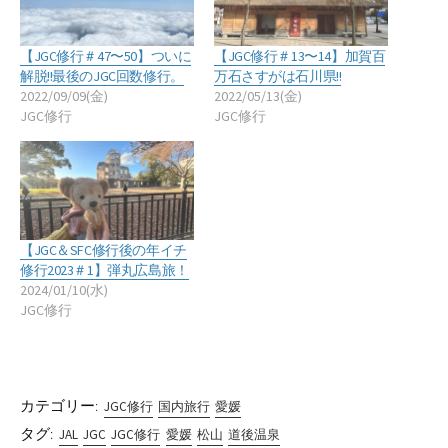
【JGC修行＃47〜50】ついに
【JGC修行＃13〜14】加賀百
解脱!!最後のJGC回数修行。
万石さすがは石川県!!
2022/09/09(金)
2022/05/13(金)
JGC修行
JGC修行
【JGC＆SFC修行後の年イチ
修行2023＃1】弾丸広島旅！
2024/01/10(水)
JGC修行
カテゴリー:
JGC修行
国内旅行
愛媛
タグ:
JAL
JGC
JGC修行
愛媛
松山
道後温泉