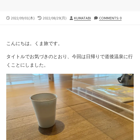
公
最
投
2022/09/01(木)
2022/08/29(月)
KUMATABI
COMMENTS: 0
開
終
稿
日
更
者
新
日
こんにちは。くま旅です。
タイトルでお気づきのとおり、今回は日帰りで道後温泉に行
くことにしました。