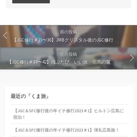
メ
ン
ト
す
る
前の投稿
【JGC修行＃35〜36】JMBクリスタル後のJGC修行
次の投稿
【JGC修行＃39〜42】飛ぶたび いい旅 但馬の翼
最近の『くま旅』
【JGC＆SFC修行後の年イチ修行2023＃2】ヒルトン広島に
宿泊！
【JGC＆SFC修行後の年イチ修行2023＃1】弾丸広島旅！