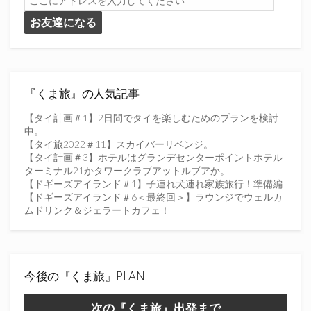
こ
お友達になる
に
ア
ド
レ
ス
を
『くま旅』の人気記事
入
力
【タイ計画＃1】2日間でタイを楽しむためのプランを検討
し
中。
て
【タイ旅2022＃11】スカイバーリベンジ。
く
【タイ計画＃3】ホテルはグランデセンターポイントホテル
だ
ターミナル21かタワークラブアットルブアか。
さ
【ドギーズアイランド＃1】子連れ犬連れ家族旅行！準備編
い
【ドギーズアイランド＃6＜最終回＞】ラウンジでウェルカ
ムドリンク＆ジェラートカフェ！
今後の『くま旅』PLAN
次の『くま旅』出発まで