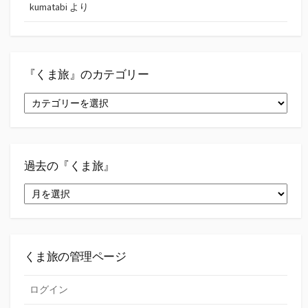
kumatabi
より
『くま旅』のカテゴリー
『く
ま
旅』
の
カ
テ
過去の『くま旅』
ゴ
過
リ
去
ー
の
『く
ま
旅』
くま旅の管理ページ
ログイン