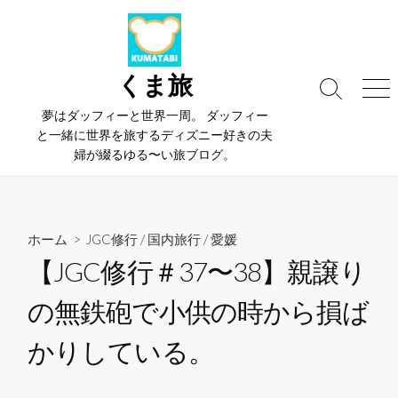
コ
ン
テ
ン
くま旅
検
メ
ツ
索
ニ
夢はダッフィーと世界一周。 ダッフィー
へ
切
ュ
と一緒に世界を旅するディズニー好きの夫
ス
り
ー
婦が綴るゆる〜い旅ブログ。
替
キ
え
ッ
プ
ホーム
>
JGC修行
/
国内旅行
/
愛媛
【JGC修行＃37〜38】親譲り
の無鉄砲で小供の時から損ば
かりしている。