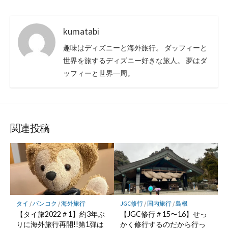
kumatabi
趣味はディズニーと海外旅行。 ダッフィーと
世界を旅するディズニー好きな旅人。 夢はダ
ッフィーと世界一周。
関連投稿
タイ
/
バンコク
/
海外旅行
JGC修行
/
国内旅行
/
島根
【タイ旅2022＃1】約3年ぶ
【JGC修行＃15〜16】せっ
りに海外旅行再開!!第1弾は
かく修行するのだから行っ