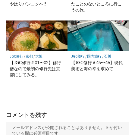
やはりバンコクへ!!
たことのないところに行こ
うの旅。
JGC修行
/
京都
/
大阪
JGC修行
/
国内旅行
/
石川
【JGC修行＃01〜02】修行
【JGC修行＃45〜46】現代
僧なので最初の修行先は京
美術と海の幸を求めて
都にしてみる。
コメントを残す
メールアドレスが公開されることはありません。
※
が付い
ている欄は必須項目です