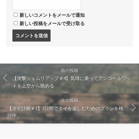
新しいコメントをメールで通知
新しい投稿をメールで受け取る
コ
メ
ン
ト
す
る
前の投稿
【突撃シェムリアップ＃4】気球に乗ってアンコールワッ
トを上空から眺める
次の投稿
【タイ計画＃1】2日間でタイを楽しむためのプランを検
討中。