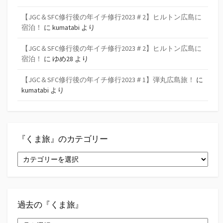
【JGC＆SFC修行後の年イチ修行2023＃2】ヒルトン広島に
宿泊！
に
kumatabi
より
【JGC＆SFC修行後の年イチ修行2023＃2】ヒルトン広島に
宿泊！
に
ゆめ28
より
【JGC＆SFC修行後の年イチ修行2023＃1】弾丸広島旅！
に
kumatabi
より
『くま旅』のカテゴリー
『く
ま
旅』
の
カ
テ
過去の『くま旅』
ゴ
過
リ