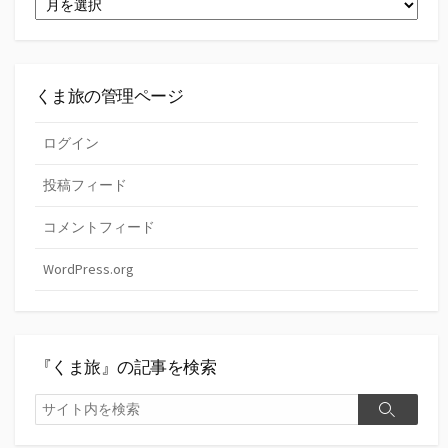
去
ー
の
『く
ま
旅』
くま旅の管理ページ
ログイン
投稿フィード
コメントフィード
WordPress.org
『くま旅』の記事を検索
検
検
索
索