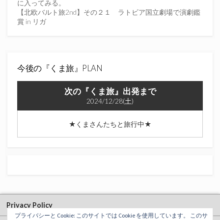
い
に入ってみる。
【北欧バルト旅2nd】その２１ ラトビア国立劇場で演劇鑑
賞 in リガ
今後の『くま旅』PLAN
次の『くま旅』出発まで
2024/12/28(土)
★くまさんたちと旅行中★
Privacy Policy
プライバシーと Cookie: このサイトでは Cookie を使用しています。 このサ