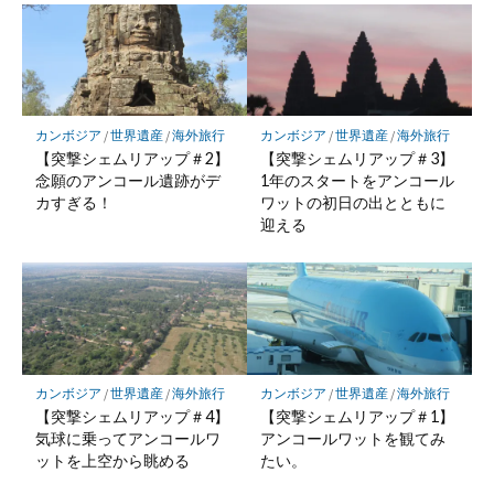
カンボジア
/
世界遺産
/
海外旅行
カンボジア
/
世界遺産
/
海外旅行
【突撃シェムリアップ＃2】
【突撃シェムリアップ＃3】
念願のアンコール遺跡がデ
1年のスタートをアンコール
カすぎる！
ワットの初日の出とともに
迎える
カンボジア
/
世界遺産
/
海外旅行
カンボジア
/
世界遺産
/
海外旅行
【突撃シェムリアップ＃4】
【突撃シェムリアップ＃1】
気球に乗ってアンコールワ
アンコールワットを観てみ
ットを上空から眺める
たい。