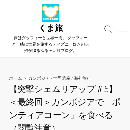
コ
ン
テ
ン
くま旅
検
メ
ツ
索
ニ
夢はダッフィーと世界一周。 ダッフィー
へ
切
ュ
と一緒に世界を旅するディズニー好きの夫
ス
り
ー
婦が綴るゆる〜い旅ブログ。
替
キ
え
ッ
プ
ホーム
>
カンボジア
/
世界遺産
/
海外旅行
【突撃シェムリアップ＃5】
＜最終回＞カンボジアで「ポ
ンティアコーン」を食べる
（閲覧注意）