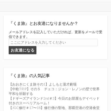
『くま旅』とお友達になりませんか？
メールアドレスを記入していただければ、更新をメールで受
信できます。
こ
こ
お友達になる
に
ア
ド
レ
ス
を
『くま旅』の人気記事
入
力
【おおきにくま旅その1】よしもと漫才劇場
し
【中欧TRIP】その５ チェコ：ジョン・レノンの壁で世界
て
平和を祈願する
く
【ドギーズアイランド2nd＃3】今日のお部屋もデイベッド
だ
付きのスーペリアルーム！
さ
【JGC修行＃17〜18】修行僧の聖地、那覇空港の空港食堂