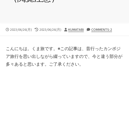
公
最
投
2023/06/26(月)
2023/06/26(月)
KUMATABI
COMMENTS: 2
開
終
稿
日
更
者
新
こんにちは。くま旅です。※この記事は、昔行ったカンボジ
日
ア旅行を思い出しながら綴っていますので、今と違う部分が
多々あると思います。ご了承ください。